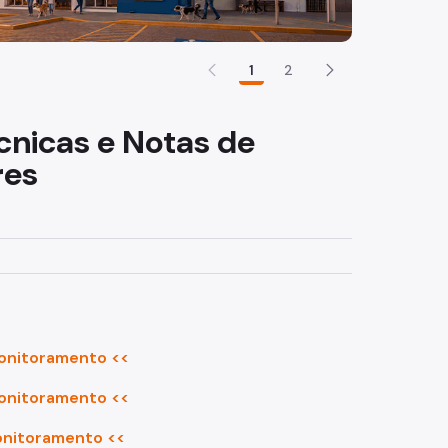
1
2
écnicas e Notas de
res
Monitoramento <<
Monitoramento <<
Monitoramento <<