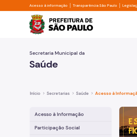
Pular para o Conteúdo principal
Divisor de acesso à informação
Divisor d
Acesso à informação
Transparência São Paulo
Legisla
Prefeitura de São Pa
Secretaria Municipal da
Saúde
Início
Secretarias
Saúde
Acesso à Informaç
Imagem 
Acesso à Informação
Participação Social