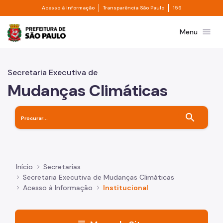
Divisor de acesso à informação
Divisor de transpa
Pular para o Conteúdo principal
Acesso à informação
Transparência São Paulo
156
Prefeitura de São Paulo
menu
Menu
Secretaria Executiva de
Mudanças Climáticas
search
Início
Secretarias
Secretaria Executiva de Mudanças Climáticas
Acesso à Informação
Institucional