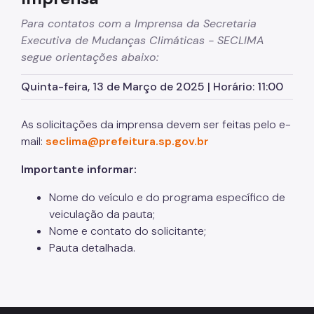
Operação Integrada de Defesa das Águas (OIDA)
Para contatos com a Imprensa da Secretaria
Hackathon Climático
Executiva de Mudanças Climáticas - SECLIMA
segue orientações abaixo:
São Paulo Pelo Clima
Quinta-feira, 13 de Março de 2025 | Horário: 11:00
HUB SECLIMA
São Paulo rumo à COP30
As solicitações da imprensa devem ser feitas pelo e-
mail:
seclima@prefeitura.sp.gov.br
Plano de Ação Climática (PlanClimaSP)
Importante informar:
Imprensa
Nome do veículo e do programa específico de
Notícias
veiculação da pauta;
Lei Geral de Proteção de Dados (LGPD)
Nome e contato do solicitante;
Pauta detalhada.