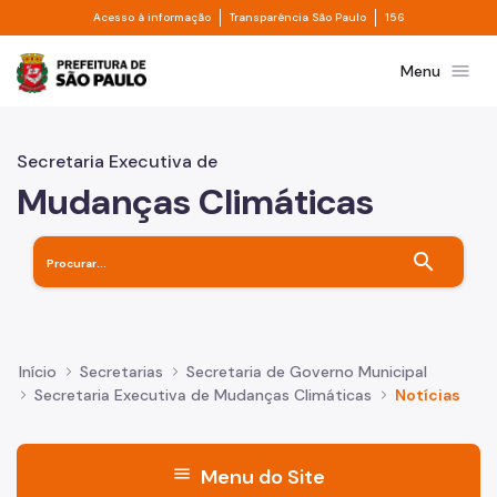
Divisor de acesso à informação
Divisor de transpa
Pular para o Conteúdo principal
Acesso à informação
Transparência São Paulo
156
Prefeitura de São Paulo
menu
Menu
Secretaria Executiva de
Mudanças Climáticas
search
Início
Secretarias
Secretaria de Governo Municipal
Secretaria Executiva de Mudanças Climáticas
Notícias
menu
Menu do Site