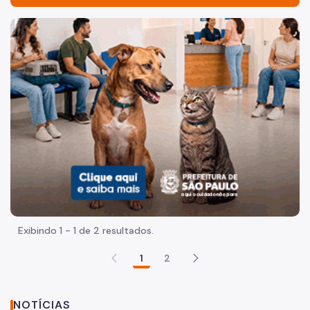
Acesso à Informação
Imagem de um cachorro caramelo e uma gata rajada, olha
Participação Social
Quadro de Serviços
Comitê de Mudança do Clima e Ecoeconomia - CMMCE
COMFROTA-SP
Comitê Consultivo de Políticas e Ações Climáticas
Grupo de trabalho Intersecretarial
Grupo de Trabalho sobre Madeira Engenheirada - GT
MADEIRA
Exibindo 1 - 1 de 2 resultados.
Plano de Prevenção às Chuvas - PPC
1
2
Plano de Contingência Baixa Umidade - PCBU
Operação Integrada de Defesa das Águas (OIDA)
NOTÍCIAS