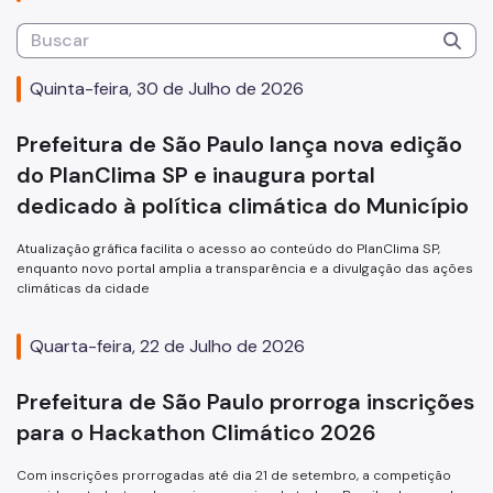
Hackathon Climático
São Paulo Pelo Clima
Quinta-feira, 30 de Julho de 2026
HUB SECLIMA
Prefeitura de São Paulo lança nova edição
São Paulo rumo à COP30
do PlanClima SP e inaugura portal
Plano de Ação Climática (PlanClimaSP)
dedicado à política climática do Município
Imprensa
Atualização gráfica facilita o acesso ao conteúdo do PlanClima SP,
enquanto novo portal amplia a transparência e a divulgação das ações
Notícias
climáticas da cidade
Lei Geral de Proteção de Dados (LGPD)
Quarta-feira, 22 de Julho de 2026
Prefeitura de São Paulo prorroga inscrições
para o Hackathon Climático 2026
Com inscrições prorrogadas até dia 21 de setembro, a competição