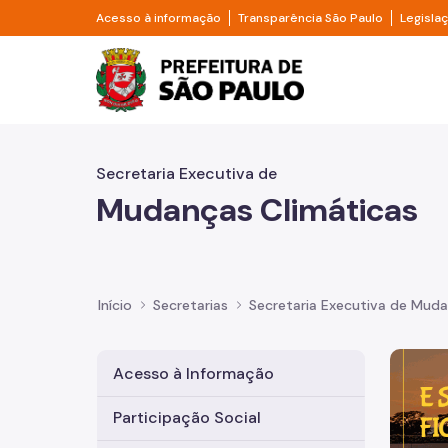
Pular para o Conteúdo principal
Divisor de acesso à informação
Divisor d
Acesso à informação
Transparência São Paulo
Legisla
Prefeitura de São Pa
Secretaria Executiva de
Mudanças Climáticas
Início
Secretarias
Secretaria Executiva de Muda
Imagem 
Acesso à Informação
Participação Social