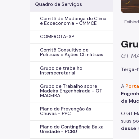
Quadro de Serviços
Comitê de Mudança do Clima
Exibind
e Ecoeconomia - CMMCE
COMFROTA-SP
Gru
Comitê Consultivo de
Políticas e Ações Climáticas
GT M
Grupo de trabalho
Terça-f
Intersecretarial
A
Porta
Grupo de Trabalho sobre
Madeira Engenheirada - GT
Engenh
MADEIRA
de Mud
Plano de Prevenção às
O GT Ma
Chuvas - PPC
suas po
Plano de Contingência Baixa
desse m
Umidade - PCBU