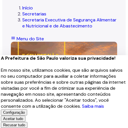
Início
Secretarias
Secretaria Executiva de Segurança Alimentar
e Nutricional e de Abastecimento
menu
Menu do Site
Imagem de um cachorro caramelo e uma gata rajada, olh
Acesso à Informação
A Prefeitura de São Paulo valoriza sua privacidade!
Participação Social
Em nosso site, utilizamos cookies, que são arquivos salvos
Notícias
no seu computador para auxiliar a coletar informações
Editais
sobre suas preferências e sobre outras páginas da internet
visitadas por você a fim de otimizar sua experiência de
Legislações
navegação em nosso site, apresentando conteúdos
personalizados. Ao selecionar "Aceitar todos", você
Programas da Coordenadoria de Segurança
consente com a utilização de cookies.
Saiba mais
Alimentar e Nutricional (COSAN)
Configuração
Rede Cozinha Escola (RCE)
Aceitar tudo
Recusar tudo
Campanha de Combate ao