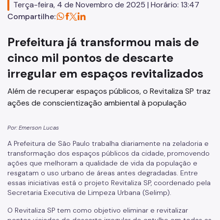
Terça-feira, 4 de Novembro de 2025 | Horário: 13:47
Subprefeitos
Compartilhe:
Dados
Prefeitura já transformou mais de
Mapa
cinco mil pontos de descarte
irregular em espaços revitalizados
Imprensa
Notícias
Além de recuperar espaços públicos, o Revitaliza SP traz
ações de conscientização ambiental à população
Bosques Urbanos
Por: Emerson Lucas
Flor e Cidade
A Prefeitura de São Paulo trabalha diariamente na zeladoria e
Recapeamento
transformação dos espaços públicos da cidade, promovendo
ações que melhoram a qualidade de vida da população e
Calçadas
resgatam o uso urbano de áreas antes degradadas. Entre
essas iniciativas está o projeto Revitaliza SP, coordenado pela
CONVIAS
Secretaria Executiva de Limpeza Urbana (Selimp).
Programa de Silêncio Urbano (PSIU)
O Revitaliza SP tem como objetivo eliminar e revitalizar