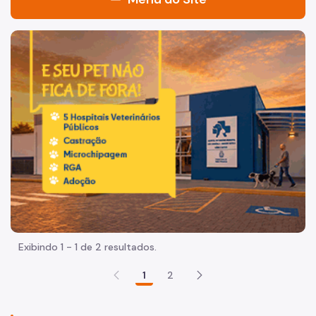
Acesso à Informação
Imagem de um cachorro caramelo e uma gata rajada, olha
Participação Social
Quadro de Serviços
Acesso à Proteção de Dados Pessoais
A Secretaria Municipal Das Subprefeituras
Quem é Quem
Organização
Agenda do Secretário
Exibindo 1 - 1 de 2 resultados.
Imprensa
1
2
Notícias
Subprefeituras