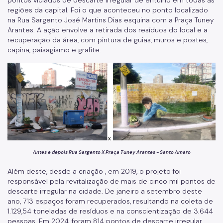
pontos viciados de descarte irregular de entulho em todas as
CLIMP
regiões da capital. Foi o que aconteceu no ponto localizado
na Rua Sargento José Martins Dias esquina com a Praça Tuney
DEGUOS - Departamento Geral de Uso e Ocupação De
Solo
Arantes. A ação envolve a retirada dos resíduos do local e a
recuperação da área, com pintura de guias, muros e postes,
Departamento de Zeladoria Urbana
capina, paisagismo e grafite.
Antes e depois Rua Sargento X Praça Tuney Arantes - Santo Amaro
Além deste, desde a criação , em 2019, o projeto foi
responsável pela revitalização de mais de cinco mil pontos de
descarte irregular na cidade. De janeiro a setembro deste
ano, 713 espaços foram recuperados, resultando na coleta de
1.129,54 toneladas de resíduos e na conscientização de 3.644
pessoas. Em 2024, foram 814 pontos de descarte irregular