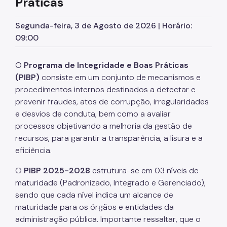
Práticas
Subprefeitos
Segunda-feira, 3 de Agosto de 2026 | Horário:
Dados
09:00
Mapa
Imprensa
O
Programa de Integridade e Boas Práticas
(PIBP)
consiste em um conjunto de mecanismos e
Notícias
procedimentos internos destinados a detectar e
prevenir fraudes, atos de corrupção, irregularidades
Bosques Urbanos
e desvios de conduta, bem como a avaliar
Flor e Cidade
processos objetivando a melhoria da gestão de
recursos, para garantir a transparência, a lisura e a
Recapeamento
eficiência.
Calçadas
O
PIBP 2025-2028
estrutura-se em 03 níveis de
CONVIAS
maturidade (Padronizado, Integrado e Gerenciado),
sendo que cada nível indica um alcance de
Programa de Silêncio Urbano (PSIU)
maturidade para os órgãos e entidades da
administração pública. Importante ressaltar, que o
CLIMP