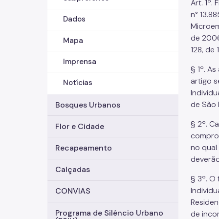
Art. 1º
n° 13.8
Dados
Microem
de 2006
Mapa
128, de
Imprensa
§ 1º. A
artigo 
Notícias
Individu
de São 
Bosques Urbanos
§ 2º. C
Flor e Cidade
comprob
no qual
Recapeamento
deverão
Calçadas
§ 3º. O
Individ
CONVIAS
Residen
Programa de Silêncio Urbano
de inco