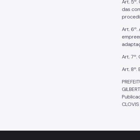
Art. 5º.
das con
procedi
Art. 6º
empreen
adaptaç
Art. 7º
Art. 8º.
PREFEIT
GILBER
Publica
CLOVIS 