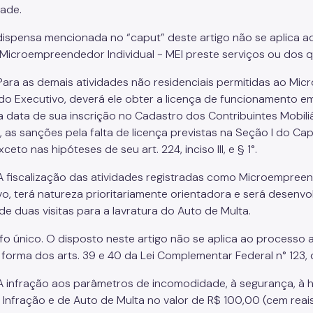
dade.
 dispensa mencionada no “caput” deste artigo não se aplica a
 Microempreendedor Individual - MEI preste serviços ou dos q
. Para as demais atividades não residenciais permitidas ao Mi
do Executivo, deverá ele obter a licença de funcionamento em
da data de sua inscrição no Cadastro dos Contribuintes Mobil
 as sanções pela falta de licença previstas na Seção I do Capítul
ceto nas hipóteses de seu art. 224, inciso III, e § 1°.
. A fiscalização das atividades registradas como Microempreen
vo, terá natureza prioritariamente orientadora e será desen
 de duas visitas para a lavratura do Auto de Multa.
o único. O disposto neste artigo não se aplica ao processo adm
 forma dos arts. 39 e 40 da Lei Complementar Federal n° 123,
. A infração aos parâmetros de incomodidade, à segurança, à hi
 Infração e de Auto de Multa no valor de R$ 100,00 (cem reais