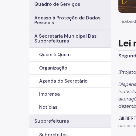
Quadro de Serviços
Acesso à Proteção de Dados
Exibind
Pessoais
A Secretaria Municipal Das
Lei
Subprefeituras
Quem é Quem
Segunda
Organização
(Projet
Agenda do Secretário
Dispens
Individ
Imprensa
alteraç
dezembr
Notícias
GILBERT
Subprefeituras
saber q
Subprefeitos