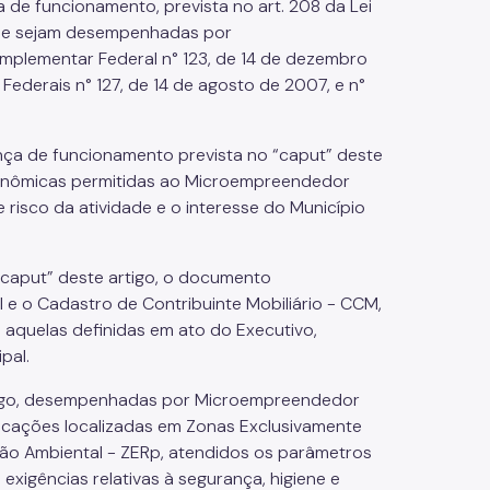
 de funcionamento, prevista no art. 208 da Lei
 que sejam desempenhadas por
omplementar Federal n° 123, de 14 de dezembro
ederais n° 127, de 14 de agosto de 2007, e n°
ença de funcionamento prevista no “caput” deste
econômicas permitidas ao Microempreendedor
e risco da atividade e o interesse do Município
“caput” deste artigo, o documento
e o Cadastro de Contribuinte Mobiliário - CCM,
 aquelas definidas em ato do Executivo,
pal.
artigo, desempenhadas por Microempreendedor
ificações localizadas em Zonas Exclusivamente
ção Ambiental - ZERp, atendidos os parâmetros
xigências relativas à segurança, higiene e