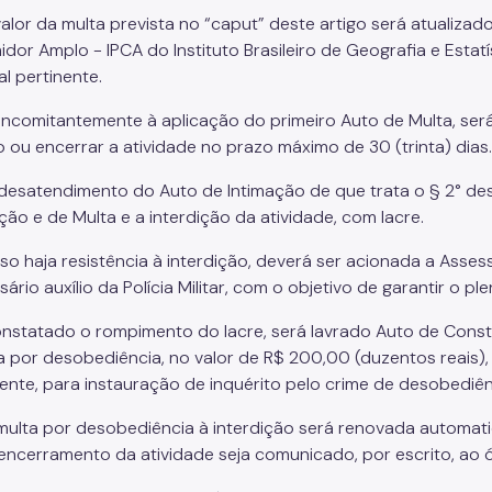
valor da multa prevista no “caput” deste artigo será atualiza
dor Amplo - IPCA do Instituto Brasileiro de Geografia e Estatí
l pertinente.
oncomitantemente à aplicação do primeiro Auto de Multa, será
o ou encerrar a atividade no prazo máximo de 30 (trinta) dias.
 desatendimento do Auto de Intimação de que trata o § 2° des
ção e de Multa e a interdição da atividade, com lacre.
so haja resistência à interdição, deverá ser acionada a Asses
ário auxílio da Polícia Militar, com o objetivo de garantir o pl
onstatado o rompimento do lacre, será lavrado Auto de Cons
a por desobediência, no valor de R$ 200,00 (duzentos reais), 
nte, para instauração de inquérito pelo crime de desobediên
 multa por desobediência à interdição será renovada automati
 encerramento da atividade seja comunicado, por escrito, ao