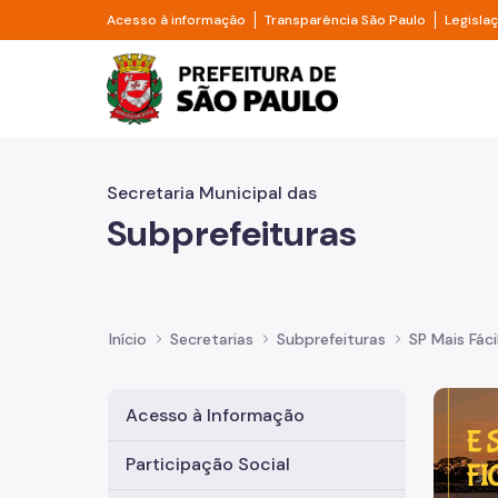
Pular para o Conteúdo principal
Divisor de acesso à informação
Divisor d
Acesso à informação
Transparência São Paulo
Legisla
Prefeitura de São Pa
Secretaria Municipal das
Subprefeituras
Início
Secretarias
Subprefeituras
SP Mais Fáci
Imagem 
Acesso à Informação
Participação Social