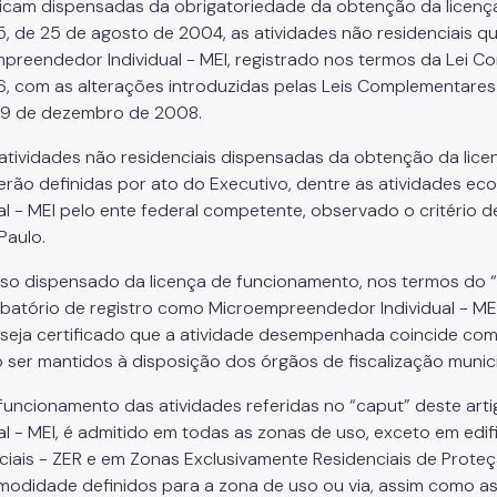
. Ficam dispensadas da obrigatoriedade da obtenção da licença
85, de 25 de agosto de 2004, as atividades não residenciais
preendedor Individual - MEI, registrado nos termos da Lei C
, com as alterações introduzidas pelas Leis Complementares F
 19 de dezembro de 2008.
s atividades não residenciais dispensadas da obtenção da lic
serão definidas por ato do Executivo, dentre as atividades 
al - MEI pelo ente federal competente, observado o critério d
Paulo.
aso dispensado da licença de funcionamento, nos termos do 
atório de registro como Microempreendedor Individual - MEI 
 seja certificado que a atividade desempenhada coincide com
 ser mantidos à disposição dos órgãos de fiscalização munici
 funcionamento das atividades referidas no “caput” deste 
ual - MEI, é admitido em todas as zonas de uso, exceto em ed
ciais - ZER e em Zonas Exclusivamente Residenciais de Prote
modidade definidos para a zona de uso ou via, assim como as e