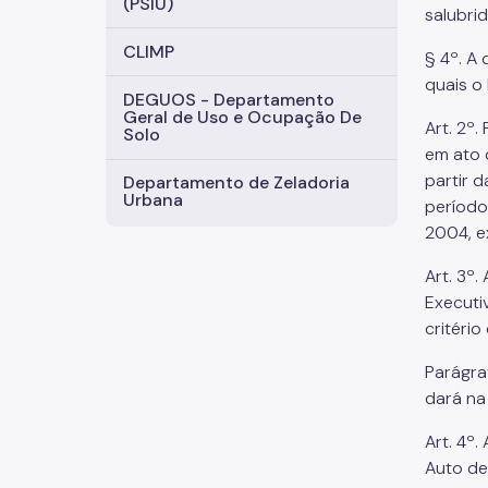
(PSIU)
salubri
CLIMP
§ 4º. A
quais o
DEGUOS - Departamento
Geral de Uso e Ocupação De
Art. 2º
Solo
em ato 
partir 
Departamento de Zeladoria
Urbana
período,
2004, ex
Art. 3º
Executi
critério
Parágraf
dará na
Art. 4º
Auto de