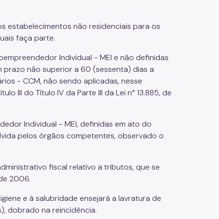
os estabelecimentos não residenciais para os
uais faça parte.
croempreendedor Individual - MEI e não definidas
 prazo não superior a 60 (sessenta) dias a
iários - CCM, não sendo aplicadas, nesse
o III do Título IV da Parte III da Lei n° 13.885, de
dedor Individual - MEI, definidas em ato do
volvida pelos órgãos competentes, observado o
inistrativo fiscal relativo a tributos, que se
 de 2006.
giene e à salubridade ensejará a lavratura de
), dobrado na reincidência.