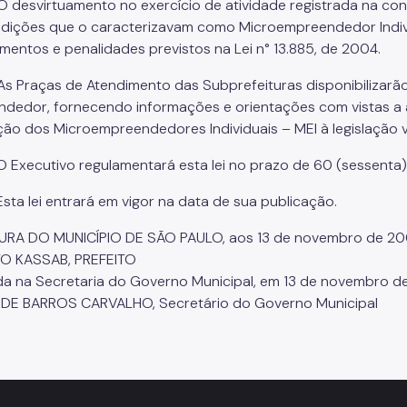
 O desvirtuamento no exercício de atividade registrada na con
dições que o caracterizavam como Microempreendedor Individ
mentos e penalidades previstos na Lei n° 13.885, de 2004.
. As Praças de Atendimento das Subprefeituras disponibilizar
dedor, fornecendo informações e orientações com vistas a a
ão dos Microempreendedores Individuais – MEI à legislação v
. O Executivo regulamentará esta lei no prazo de 60 (sessenta
 Esta lei entrará em vigor na data de sua publicação.
URA DO MUNICÍPIO DE SÃO PAULO, aos 13 de novembro de 200
TO KASSAB, PREFEITO
da na Secretaria do Governo Municipal, em 13 de novembro d
DE BARROS CARVALHO, Secretário do Governo Municipal