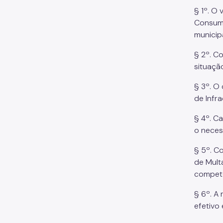
§ 1º. O 
Consumi
municipa
§ 2º. C
situaçã
§ 3º. O
de Infra
§ 4º. Ca
o necess
§ 5º. C
de Mult
compete
§ 6º. A
efetivo