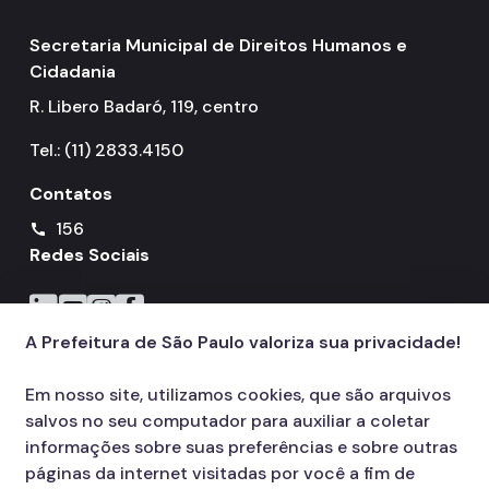
Notícias
Secretaria Municipal de Direitos Humanos e
Painel da Rede de Direitos Humanos
Cidadania
Sobre Direitos Humanos
R. Libero Badaró, 119, centro
Legislação
Tel.: (11) 2833.4150
Links Úteis
Contatos
Proteção de Dados Pessoais e Privacidade
156
call
Redes Sociais
Icone do LinkedIn
Icone do YouTube
Icone do Instagram
Icone do Facebook
A Prefeitura de São Paulo valoriza sua privacidade!
Em nosso site, utilizamos cookies, que são arquivos
salvos no seu computador para auxiliar a coletar
informações sobre suas preferências e sobre outras
páginas da internet visitadas por você a fim de