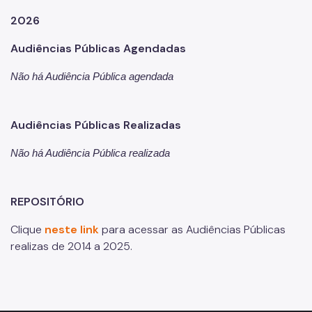
Povos Indígenas
2026
Promoção e Defesa dos Direitos Humanos
Audiências Públicas Agendadas
Prêmios
Não há Audiência Pública agendada
Parcerias
Fundos Vinculados
Audiências Públicas Realizadas
Fundo de Abastecimento Alimentar de São Paulo - FAASP
Não há Audiência Pública realizada
Fundo Municipal de Combate à Fome - FUMCAF
Fundo Municipal do Idoso - FMID
REPOSITÓRIO
Fundo Municipal dos Direitos da Criança e do Adolescente
Clique
neste link
para acessar as Audiências Públicas
- FUMCAD
realizas de 2014 a 2025.
Imprensa
Assessoria de Imprensa