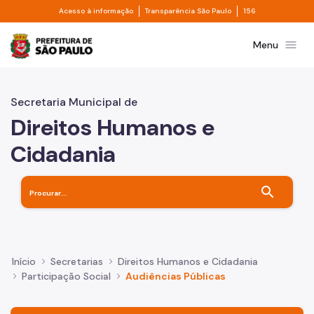
Divisor de acesso à informação
Divisor de transpa
Pular para o Conteúdo principal
Acesso à informação
Transparência São Paulo
156
Prefeitura de São Paulo
menu
Menu
Secretaria Municipal de
Direitos Humanos e
Cidadania
search
Início
Secretarias
Direitos Humanos e Cidadania
Participação Social
Audiências Públicas