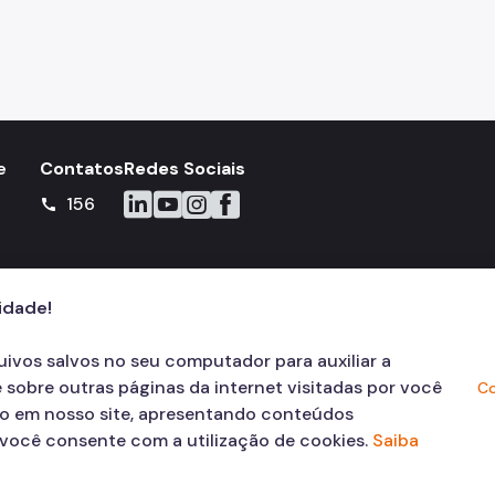
e
Contatos
Redes Sociais
Icone do LinkedIn
Icone do YouTube
Icone do Instagram
Icone do Facebook
156
call
cidade!
quivos salvos no seu computador para auxiliar a
 sobre outras páginas da internet visitadas por você
Co
ão em nosso site, apresentando conteúdos
, você consente com a utilização de cookies.
Saiba
© COPYRIGHT 2026,
Prefeitura Mun