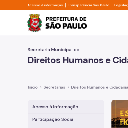
Pular para o Conteúdo principal
Divisor de acesso à informação
Divisor d
Acesso à informação
Transparência São Paulo
Legisla
Prefeitura de São Pa
Secretaria Municipal de
Direitos Humanos e Cid
Início
Secretarias
Direitos Humanos e Cidadani
Imagem 
Acesso à Informação
Participação Social