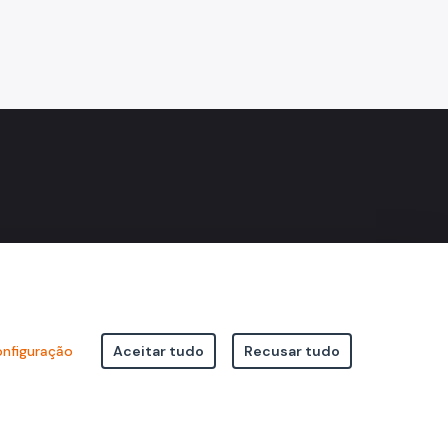
nfiguração
Aceitar tudo
Recusar tudo
icipal de São Paulo Viaduto do Cha, 15 - Centro - CEP: 01002-020