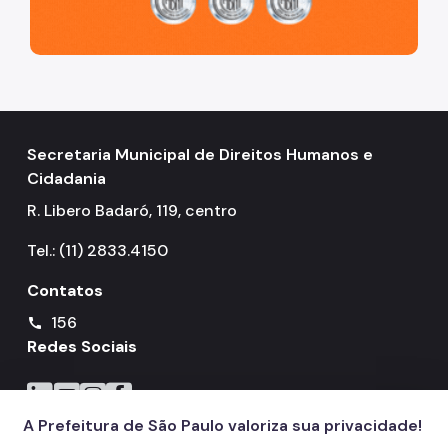
Povos Indígenas
Promoção e Defesa dos Direitos Humanos
Prêmios
Parcerias
Secretaria Municipal de Direitos Humanos e
Fundos Vinculados
Cidadania
Fundo de Abastecimento Alimentar de São Paulo -
R. Libero Badaró, 119, centro
FAASP
Tel.: (11) 2833.4150
Fundo Municipal de Combate à Fome - FUMCAF
Contatos
Fundo Municipal do Idoso - FMID
156
call
Fundo Municipal dos Direitos da Criança e do
Adolescente - FUMCAD
Redes Sociais
Imprensa
Icone do LinkedIn
Icone do YouTube
Icone do Instagram
Icone do Facebook
A Prefeitura de São Paulo valoriza sua privacidade!
Assessoria de Imprensa