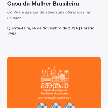
Casa da Mulher Brasileira
Egressos e Familiares
Confira a agenda de atividades oferecidas na
unidade
Igualdade Racial
Imigrantes e Trabalho Decente
Quinta-feira, 14 de Novembro de 2024 | Horário:
17:53
Juventude
LGBTI+
Mulheres
São Paulo, cidade inteligente, resiliente e sustentável
Ouvidoria de Direitos Humanos
Pessoa Idosa
Pessoas Desaparecidas
Políticas sobre Drogas
População em Situação de Rua