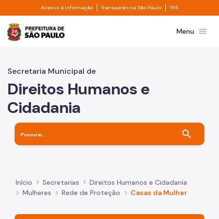
Divisor de acesso à informação
Divisor de transpa
Pular para o Conteúdo principal
Acesso à informação
Transparência São Paulo
156
Prefeitura de São Paulo
menu
Menu
Secretaria Municipal de
Direitos Humanos e
Cidadania
search
Início
Secretarias
Direitos Humanos e Cidadania
Mulheres
Rede de Proteção
Casas da Mulher