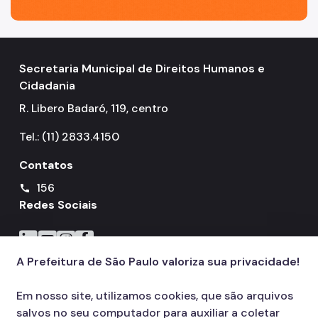
Secretaria Municipal de Direitos Humanos e
Cidadania
R. Libero Badaró, 119, centro
Tel.: (11) 2833.4150
Contatos
156
call
Redes Sociais
Icone do LinkedIn
Icone do YouTube
Icone do Instagram
Icone do Facebook
A Prefeitura de São Paulo valoriza sua privacidade!
Em nosso site, utilizamos cookies, que são arquivos
salvos no seu computador para auxiliar a coletar