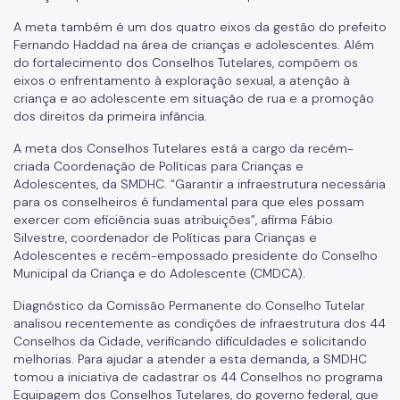
Povos Indígenas
A meta também é um dos quatro eixos da gestão do prefeito
Fernando Haddad na área de crianças e adolescentes. Além
Promoção e Defesa dos Direitos Humanos
do fortalecimento dos Conselhos Tutelares, compõem os
eixos o enfrentamento à exploração sexual, a atenção à
Prêmios
criança e ao adolescente em situação de rua e a promoção
dos direitos da primeira infância.
Parcerias
A meta dos Conselhos Tutelares está a cargo da recém-
Fundos Vinculados
criada Coordenação de Políticas para Crianças e
Adolescentes, da SMDHC. “Garantir a infraestrutura necessária
Fundo de Abastecimento Alimentar de São Paulo - FAASP
para os conselheiros é fundamental para que eles possam
exercer com eficiência suas atribuições”, afirma Fábio
Fundo Municipal de Combate à Fome - FUMCAF
Silvestre, coordenador de Políticas para Crianças e
Adolescentes e recém-empossado presidente do Conselho
Fundo Municipal do Idoso - FMID
Municipal da Criança e do Adolescente (CMDCA).
Fundo Municipal dos Direitos da Criança e do Adolescente
Diagnóstico da Comissão Permanente do Conselho Tutelar
- FUMCAD
analisou recentemente as condições de infraestrutura dos 44
Conselhos da Cidade, verificando dificuldades e solicitando
Imprensa
melhorias. Para ajudar a atender a esta demanda, a SMDHC
tomou a iniciativa de cadastrar os 44 Conselhos no programa
Assessoria de Imprensa
Equipagem dos Conselhos Tutelares, do governo federal, que