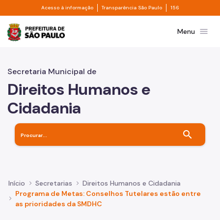
Divisor de acesso à informação
Divisor de transpa
Pular para o Conteúdo principal
Acesso à informação
Transparência São Paulo
156
Prefeitura de São Paulo
menu
Menu
Secretaria Municipal de
Direitos Humanos e
Cidadania
search
Início
Secretarias
Direitos Humanos e Cidadania
Programa de Metas: Conselhos Tutelares estão entre
as prioridades da SMDHC