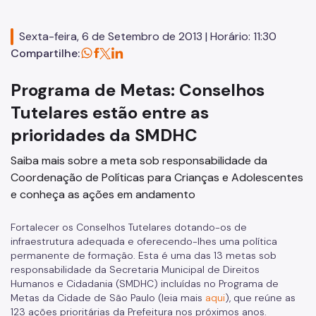
Educação em Direitos Humanos
Sexta-feira, 6 de Setembro de 2013 | Horário: 11:30
Egressos e Familiares
Compartilhe:
Igualdade Racial
Programa de Metas: Conselhos
Imigrantes e Trabalho Decente
Tutelares estão entre as
Juventude
prioridades da SMDHC
LGBTI+
Saiba mais sobre a meta sob responsabilidade da
Mulheres
Coordenação de Políticas para Crianças e Adolescentes
e conheça as ações em andamento
Ouvidoria de Direitos Humanos
Pessoa Idosa
Fortalecer os Conselhos Tutelares dotando-os de
infraestrutura adequada e oferecendo-lhes uma política
Pessoas Desaparecidas
permanente de formação. Esta é uma das 13 metas sob
responsabilidade da Secretaria Municipal de Direitos
Políticas sobre Drogas
Humanos e Cidadania (SMDHC) incluídas no Programa de
Metas da Cidade de São Paulo (leia mais
aqui
), que reúne as
População em Situação de Rua
123 ações prioritárias da Prefeitura nos próximos anos.