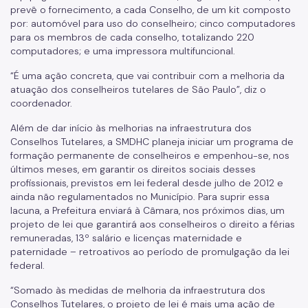
prevê o fornecimento, a cada Conselho, de um kit composto
Notícias
por: automóvel para uso do conselheiro; cinco computadores
para os membros de cada conselho, totalizando 220
Painel da Rede de Direitos Humanos
computadores; e uma impressora multifuncional.
Sobre Direitos Humanos
“É uma ação concreta, que vai contribuir com a melhoria da
atuação dos conselheiros tutelares de São Paulo”, diz o
Legislação
coordenador.
Links Úteis
Além de dar início às melhorias na infraestrutura dos
Conselhos Tutelares, a SMDHC planeja iniciar um programa de
Proteção de Dados Pessoais e Privacidade
formação permanente de conselheiros e empenhou-se, nos
últimos meses, em garantir os direitos sociais desses
profissionais, previstos em lei federal desde julho de 2012 e
ainda não regulamentados no Município. Para suprir essa
lacuna, a Prefeitura enviará à Câmara, nos próximos dias, um
projeto de lei que garantirá aos conselheiros o direito a férias
remuneradas, 13º salário e licenças maternidade e
paternidade – retroativos ao período de promulgação da lei
federal.
“Somado às medidas de melhoria da infraestrutura dos
Conselhos Tutelares, o projeto de lei é mais uma ação de