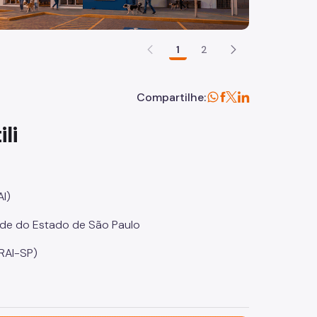
1
2
Compartilhe:
li
I)
de do Estado de São Paulo
CRAI-SP)