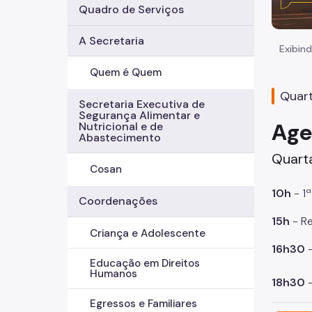
Quadro de Serviços
A Secretaria
Exibind
Quem é Quem
Quart
Secretaria Executiva de
Segurança Alimentar e
Age
Nutricional e de
Abastecimento
Quarta
Cosan
10h
- 1
Coordenações
15h
- R
Criança e Adolescente
16h30
-
Educação em Direitos
Humanos
18h30
-
Egressos e Familiares