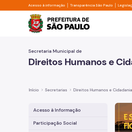
Pular para o Conteúdo principal
Divisor de acesso à informação
Divisor d
Acesso à informação
Transparência São Paulo
Legisla
Prefeitura de São Pa
Secretaria Municipal de
Direitos Humanos e Cid
Início
Secretarias
Direitos Humanos e Cidadani
Imagem 
Acesso à Informação
Participação Social