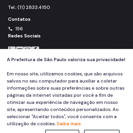
Tel.: (11) 2833.4150
Contatos
156
call
Redes Sociais
Icone do LinkedIn
Icone do YouTube
Icone do Instagram
Icone do Facebook
A Prefeitura de São Paulo valoriza sua privacidade!
Em nosso site, utilizamos cookies, que são arquivos
salvos no seu computador para auxiliar a coletar
informações sobre suas preferências e sobre outras
páginas da internet visitadas por você a fim de
otimizar sua experiência de navegação em nosso
site, apresentando conteúdos personalizados. Ao
selecionar "Aceitar todos", você consente com a
utilização de cookies.
Saiba mais