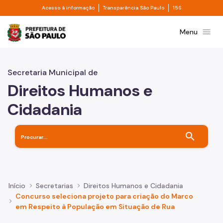
Divisor de acesso à informação
Divisor de transpa
Pular para o Conteúdo principal
Acesso à informação
Transparência São Paulo
156
Prefeitura de São Paulo
menu
Menu
Secretaria Municipal de
Direitos Humanos e
Cidadania
search
Início
Secretarias
Direitos Humanos e Cidadania
Concurso seleciona projeto para criação do Marco
em Respeito à População em Situação de Rua