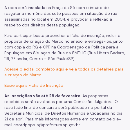
Povos Indígenas
A obra será instalada na Praça da Sé com o intuito de
resgatar a memória das sete pessoas em situação de rua
Promoção e Defesa dos Direitos Humanos
assassinadas no local em 2004, e provocar a reflexão a
respeito dos direitos desta população.
Prêmios
Para participar basta preencher a ficha de inscrição, incluir a
proposta de criação do Marco no anexo, e entregá-los, junto
Parcerias
com cópia do RG e CPF, na Coordenação de Política para a
Fundos Vinculados
População em Situação de Rua da SMDHC (Rua Líbero Badaró,
119, 7º andar, Centro – São Paulo/SP).
Fundo de Abastecimento Alimentar de São Paulo - FAASP
Acesse o edital completo aqui e veja todos os detalhes para
a criação do Marco
Fundo Municipal de Combate à Fome - FUMCAF
Baixe aqui a Ficha de Inscrição
Fundo Municipal do Idoso - FMID
As inscrições vão até 28 de fevereiro.
As propostas
Fundo Municipal dos Direitos da Criança e do Adolescente
- FUMCAD
recebidas serão avaliadas por uma Comissão Julgadora. O
resultado final do concurso será publicado no portal da
Secretaria Municipal de Direitos Humanos e Cidadania no dia
Imprensa
21 de abril. Para mais informações entre em contato pelo e-
mail coordpoprua@prefeitura.sp.gov.br.
Assessoria de Imprensa