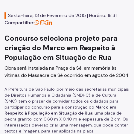
Educação em Direitos Humanos
Sexta-feira, 13 de Fevereiro de 2015 | Horário: 18:31
Egressos e Familiares
Compartilhe:
Igualdade Racial
Concurso seleciona projeto para
Imigrantes e Trabalho Decente
criação do Marco em Respeito à
Juventude
População em Situação de Rua
LGBTI+
Obra será instalada na Praça da Sé, em memória às
Mulheres
vítimas do Massacre da Sé ocorrido em agosto de 2004
Ouvidoria de Direitos Humanos
A Prefeitura de São Paulo, por meio das secretarias municipais
de Direitos Humanos e Cidadania (SMDHC) e de Cultura
Pessoa Idosa
(SMC), tem o prazer de convidar todos os cidadãos para
participar do concurso para a construção do
Marco em
Pessoas Desaparecidas
Respeito à População em Situação de Rua
: uma placa de
Políticas sobre Drogas
pedra granito, com 0,60 m X 0,40 m e espessura de 2 cm. Os
interessados deverão criar uma mensagem, que pode conter
População em Situação de Rua
textos e imagens, para ser aplicada na placa.