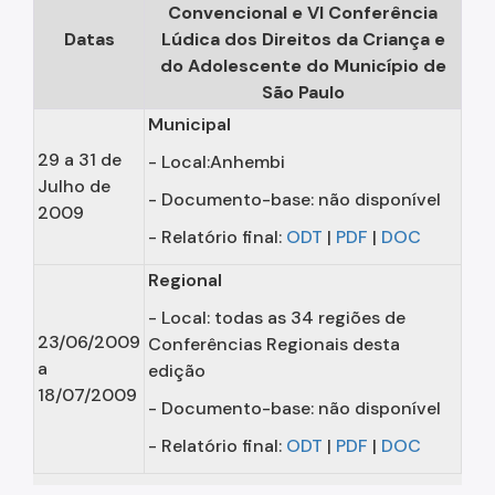
Povos Indígenas
Convencional e VI Conferência
Datas
Lúdica dos Direitos da Criança e
Promoção e Defesa dos Direitos Humanos
do Adolescente do Município de
São Paulo
Prêmios
Municipal
Parcerias
29 a 31 de
- Local:Anhembi
Fundos Vinculados
Julho de
- Documento-base: não disponível
2009
Fundo de Abastecimento Alimentar de São Paulo -
- Relatório final:
ODT
|
PDF
|
DOC
FAASP
Regional
Fundo Municipal de Combate à Fome - FUMCAF
- Local: todas as 34 regiões de
Fundo Municipal do Idoso - FMID
23/06/2009
Conferências Regionais desta
Fundo Municipal dos Direitos da Criança e do
a
edição
Adolescente - FUMCAD
18/07/2009
- Documento-base: não disponível
Imprensa
- Relatório final:
ODT
|
PDF
|
DOC
Assessoria de Imprensa