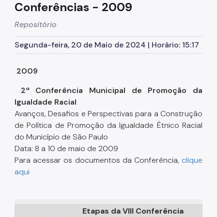
Conferências - 2009
Egressos e Familiares
Repositório
Igualdade Racial
Segunda-feira, 20 de Maio de 2024 | Horário: 15:17
Imigrantes e Trabalho Decente
2009
Juventude
2ª Conferência Municipal de Promoção da
LGBTI+
Igualdade Racial
Mulheres
Avanços, Desafios e Perspectivas para a Construção
de Política de Promoção da Igualdade Étnico Racial
Ouvidoria de Direitos Humanos
do Município de São Paulo
Pessoa Idosa
Data: 8 a 10 de maio de 2009
Para acessar os documentos da Conferência,
clique
Pessoas Desaparecidas
aqui
Políticas sobre Drogas
População em Situação de Rua
Etapas da VIII Conferência