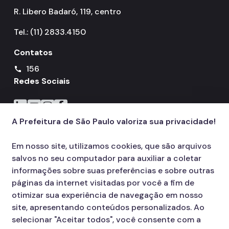
R. Libero Badaró, 119, centro
Tel.: (11) 2833.4150
Contatos
156
call
Redes Sociais
Icone do LinkedIn
Icone do YouTube
Icone do Instagram
Icone do Facebook
A Prefeitura de São Paulo valoriza sua privacidade!
Em nosso site, utilizamos cookies, que são arquivos
salvos no seu computador para auxiliar a coletar
informações sobre suas preferências e sobre outras
páginas da internet visitadas por você a fim de
otimizar sua experiência de navegação em nosso
site, apresentando conteúdos personalizados. Ao
selecionar "Aceitar todos", você consente com a