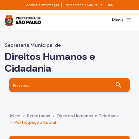
Divisor de acesso à informação
Divisor de transpa
Pular para o Conteúdo principal
Acesso à informação
Transparência São Paulo
156
Prefeitura de São Paulo
menu
Menu
Secretaria Municipal de
Direitos Humanos e
Cidadania
search
Início
Secretarias
Direitos Humanos e Cidadania
Participação Social