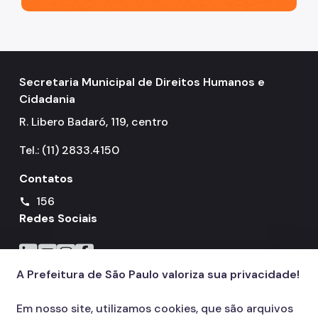
Secretaria Municipal de Direitos Humanos e
Cidadania
R. Libero Badaró, 119, centro
Tel.: (11) 2833.4150
Contatos
156
call
Redes Sociais
Icone do LinkedIn
Icone do YouTube
Icone do Instagram
Icone do Facebook
A Prefeitura de São Paulo valoriza sua privacidade!
Em nosso site, utilizamos cookies, que são arquivos