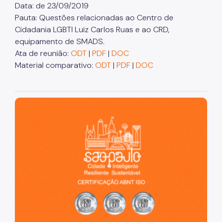
Data: de 23/09/2019
Pauta: Questões relacionadas ao Centro de
Notícias
Cidadania LGBTI Luiz Carlos Ruas e ao CRD,
Painel da Rede de Direitos Humanos
equipamento de SMADS.
Ata de reunião:
ODT
|
PDF
|
DOC
Sobre Direitos Humanos
Material comparativo:
ODT
|
PDF
|
DOC
Legislação
Links Úteis
São Paulo, cidade inteligente, resiliente e sustentável
Proteção de Dados Pessoais e Privacidade