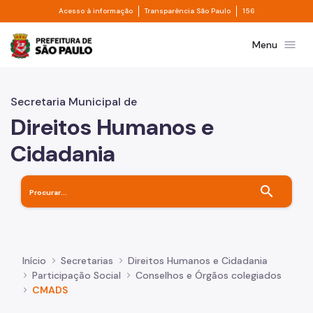
Divisor de acesso à informação
Divisor de transpa
Pular para o Conteúdo principal
Acesso à informação
Transparência São Paulo
156
Prefeitura de São Paulo
menu
Menu
Secretaria Municipal de
Direitos Humanos e
Cidadania
search
Início
Secretarias
Direitos Humanos e Cidadania
Participação Social
Conselhos e Órgãos colegiados
CMADS