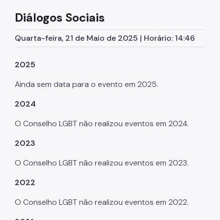
Educação em Direitos Humanos
Diálogos Sociais
Egressos e Familiares
Quarta-feira, 21 de Maio de 2025 | Horário: 14:46
Igualdade Racial
2025
Imigrantes e Trabalho Decente
Ainda sem data para o evento em 2025.
Juventude
LGBTI+
2024
Mulheres
O Conselho LGBT não realizou eventos em 2024.
Ouvidoria de Direitos Humanos
2023
Pessoa Idosa
O Conselho LGBT não realizou eventos em 2023.
Pessoas Desaparecidas
2022
Políticas sobre Drogas
O Conselho LGBT não realizou eventos em 2022.
População em Situação de Rua