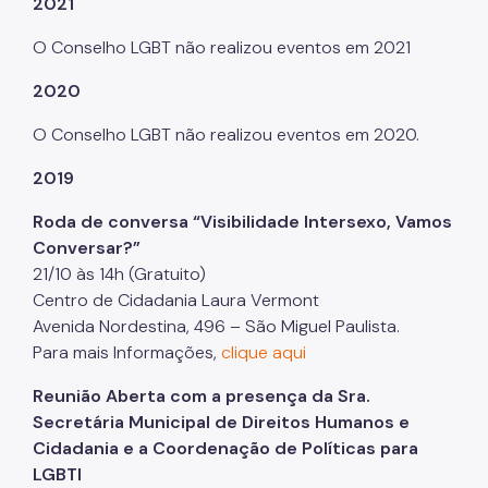
2021
Povos Indígenas
O Conselho LGBT não realizou eventos em 2021
Promoção e Defesa dos Direitos Humanos
2020
Prêmios
O Conselho LGBT não realizou eventos em 2020.
Parcerias
2019
Fundos Vinculados
Roda de conversa “Visibilidade Intersexo, Vamos
Fundo de Abastecimento Alimentar de São Paulo -
Conversar?”
FAASP
21/10 às 14h (Gratuito)
Centro de Cidadania Laura Vermont
Fundo Municipal de Combate à Fome - FUMCAF
Avenida Nordestina, 496 – São Miguel Paulista.
Fundo Municipal do Idoso - FMID
Para mais Informações,
clique aqui
Fundo Municipal dos Direitos da Criança e do
Reunião Aberta com a presença da Sra.
Adolescente - FUMCAD
Secretária Municipal de Direitos Humanos e
Imprensa
Cidadania e a Coordenação de Políticas para
LGBTI
Assessoria de Imprensa