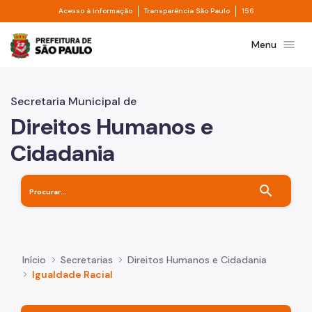
Divisor de acesso à informação
Divisor de transpa
Pular para o Conteúdo principal
Acesso à informação
Transparência São Paulo
156
Prefeitura de São Paulo
menu
Menu
Secretaria Municipal de
Direitos Humanos e
Cidadania
search
Início
Secretarias
Direitos Humanos e Cidadania
Igualdade Racial