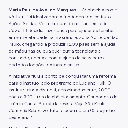
Notícias
Maria Paulina Avelino Marques
– Conhecida como
Painel da Rede de Direitos Humanos
Vó Tutu, foi idealizadora e fundadora do Instituto
Ações Sociais Vó Tutu, quando na pandemia de
Sobre Direitos Humanos
Covid-19 decidiu fazer pães para ajudar as famílias
em vulnerabilidade na Brasilândia, Zona Norte de São
Legislação
Paulo, chegando a produzir 1.200 pães sem a ajuda
Links Úteis
de máquinas ou qualquer outra tecnologia e
contando, apenas, com a ajuda de seus netos
Proteção de Dados Pessoais e Privacidade
pedindo doações de ingredientes.
A iniciativa fluiu a ponto de conquistar uma reforma
para o Instituo, pelo programa de Luciano Hulk. O
Instituto ainda distribui, aproximadamente, 2.000
pães e 300 litros de chá diariamente. Ganhadora do
prêmio Causa Social, da revista Veja São Paulo,
Comer & Beber. Vó Tutu faleceu no dia 03 de junho
deste ano.”