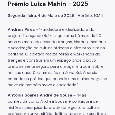
Prêmio Luiza Mahin - 2025
Egressos e Familiares
Segunda-feira, 4 de Maio de 2026 | Horário: 10:14
Igualdade Racial
Imigrantes e Trabalho Decente
Andreia Pires
- “Fundadora e idealizadora do
projeto Trançando Raízes, que atua há mais de 20
Juventude
anos no mercado levando tranças, história, memória
e valorização da cultura africana e afro brasileira na
LGBTI+
periferia. O coletivo realiza feiras e workshops de
Mulheres
tranças e construíram um espaço onde o povo
preto se sente seguro para dialogar e trocar sobre
Ouvidoria de Direitos Humanos
nossas questões: um salão na Zona Sul. Andreia
Pessoa Idosa
entende na prática que quando uma mulher negra se
move ela também move a sociedade.”
Pessoas Desaparecidas
Antônia Soares André de Sousa
– “Mais
Políticas sobre Drogas
conhecida como Andrea Sousa, é contadora de
População em Situação de Rua
histórias, pesquisadora, ativista e gestora cultural,
professora universitária de literatura oral e escritora,