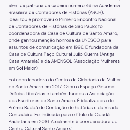
Povos Indígenas
além de patrona da cadeira número 46 na Academia
Brasileira de Contadores de Histórias (ABCH).
Promoção e Defesa dos Direitos Humanos
Idealizou e promoveu o Primeiro Encontro Nacional
Prêmios
de Contadores de Histórias de São Paulo; foi
coordenadora da Casa de Cultura de Santo Amaro,
Parcerias
onde ganhou menção honrosa da UNESCO para
Fundos Vinculados
assuntos de comunicação em 1996. É fundadora da
Casa de Cultura Paço Cultural Julio Guerra (Antiga
Fundo de Abastecimento Alimentar de São Paulo -
Casa Amarela) e da AMENSOL (Associação Mulheres
FAASP
em Sol Maior).
Fundo Municipal de Combate à Fome - FUMCAF
Foi coordenadora do Centro de Cidadania da Mulher
Fundo Municipal do Idoso - FMID
de Santo Amaro em 2017. Criou o Espaço Gourmet -
Delícias Literárias e também fundou a Associação
Fundo Municipal dos Direitos da Criança e do
Adolescente - FUMCAD
dos Escritores de Santo Amaro. É idealizadora do
Prêmio Baobá de Contação de histórias e da Virada
Imprensa
Contadeira. Foi indicada para o título de Cidadã
Paulistana em 2016. Atualmente é coordenadora do
Assessoria de Imprensa
Centro Cultural Santo Amaro.”