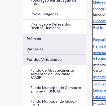
População em Situação de
Eletivas
Rua
Espaço B
Povos Indígenas
Emocion
Espaços
Promoção e Defesa dos
Direitos Humanos
Fábrica 
Prêmios
Formaçã
Heróis 
Parcerias
Impleme
e Forma
Fundos Vinculados
Institut
Fundo de Abastecimento
Certo
Alimentar de São Paulo -
FAASP
Institut
Jardins 
Fundo Municipal de Combate
Letrame
à Fome - FUMCAF
Luz e Lá
Fundo Municipal do Idoso -
Missão 
FMID