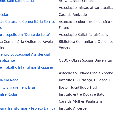
ente com cardiopatia
ACTC - Casa do Coração
Associação missão ativar atualiza
colar
Casa da Amizade
ão Cultural e Comunitária Sorriso
Associação Cultural e Comunitária S
ro
Futuro
araisópolis em ‘Dente de Leite’
Associação Ballet Paraisópolis
eca Comunitária Quilombo Favela
Biblioteca Comunitária Quilombo
des
Verdes
entro Educacional Assistencial
onalizante
OSUC - Obras Sociais Universitári
 Trabalho Infantil nos Shoppings
Associação Cidade Escola Aprend
ia em Rede
Instituto C – Criança, Cuidado, C
ty Engagement Brasil
Boston Scientific do Brasil
ntre Rodas
Instituto entre Rodas e Batom
Casa da Mulher Paulistana
para Transformar - Projeto Daniba
Instituto Alicerce