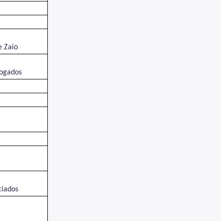
e Zaio
vogados
ciados