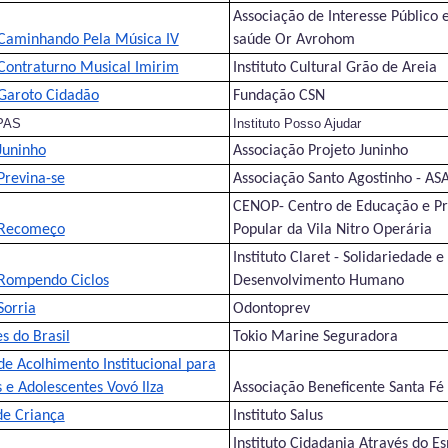
Associação de Interesse Público e
 Caminhando Pela Música IV
saúde Or Avrohom
 Contraturno Musical Imirim
Instituto Cultural Grão de Areia
 Garoto Cidadão
Fundação CSN
IPAS
Instituto Posso Ajudar
Juninho
Associação Projeto Juninho
Previna-se
Associação Santo Agostinho - AS
CENOP- Centro de Educação e P
 Recomeço
Popular da Vila Nitro Operária
Instituto Claret - Solidariedade e
 Rompendo Ciclos
Desenvolvimento Humano
Sorria
Odontoprev
s do Brasil
Tokio Marine Seguradora
de Acolhimento Institucional para
 e Adolescentes Vovó Ilza
Associação Beneficente Santa Fé
de Criança
Instituto Salus
Instituto Cidadania Através do Es