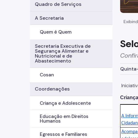
Quadro de Serviços
A Secretaria
Exibind
Quem é Quem
Sel
Secretaria Executiva de
Segurança Alimentar e
Confir
Nutricional e de
Abastecimento
Quinta-
Cosan
Iniciat
Coordenações
Criança
Criança e Adolescente
Educação em Direitos
A Inform
Humanos
Cidadan
Acompan
Egressos e Familiares