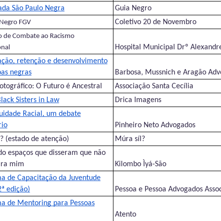
da São Paulo Negra
Guia Negro
Coletivo 20 de Novembro
 Negro FGV
o de Combate ao Racismo
Hospital Municipal Drº Alexandr
onal
ação, retenção e desenvolvimento
oas negras
Barbosa, Mussnich e Aragão Ad
otográfico: O Futuro é Ancestral
Associação Santa Cecília
Black Sisters in Law
Drica Imagens
quidade Racial, um debate
rio
Pinheiro Neto Advogados
? (estado de atenção)
Múra síl?
o espaços que disseram que não
ara mim
Kilombo Ìyá-São
a de Capacitação da Juventude
ª edição)
Pessoa e Pessoa Advogados Asso
a de Mentoring para Pessoas
Atento