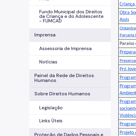
Criança
Fundo Municipal dos Direitos
Obra Soc
da Criança e do Adolescente
Assis
- FUMCAD
Organiza
Imprensa
Parceria 
Paraíso
Assessoria de Imprensa
Prepara
Preserva
Notícias
Pró Jov
Painel da Rede de Direitos
Program
Humanos
Programa
Sobre Direitos Humanos
Ambient
Program
Legislação
socioem
Violênci
Links Úteis
Progra
Projeto 
Proteção de Dados Pessoais e