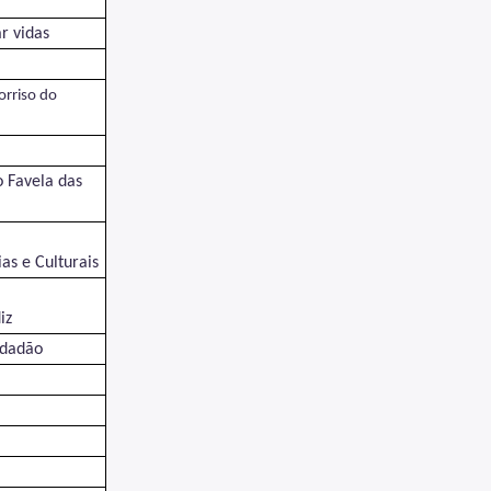
r vidas
orriso do
 Favela das
as e Culturais
iz
idadão