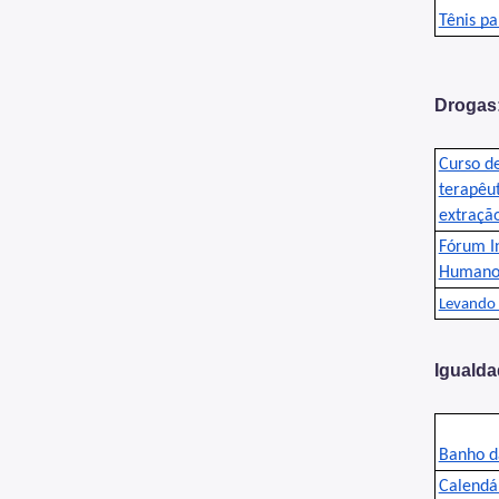
Tênis pa
Drogas:
Curso d
terapêut
extração
Fórum In
Humano
Levando
Igualda
Banho d
Calendá