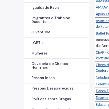
adolesc
Igualdade Racial
AMAAV
Apoio Es
Imigrantes e Trabalho
Associaç
Decente
do Futu
Juventude
Ballet P
Bibliot
LGBTI+
das Ver
CEAP - C
Mulheres
Profissi
Ouvidoria de Direitos
Chega de
Humanos
Centers
Pessoa Idosa
Cidadan
Communi
Pessoas Desaparecidas
Dança E
Doamor
Políticas sobre Drogas
Educar 