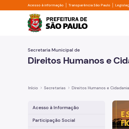
Pular para o Conteúdo principal
Divisor de acesso à informação
Divisor d
Acesso à informação
Transparência São Paulo
Legisla
Prefeitura de São Pa
Secretaria Municipal de
Direitos Humanos e Cid
Início
Secretarias
Direitos Humanos e Cidadani
Imagem 
Acesso à Informação
Participação Social