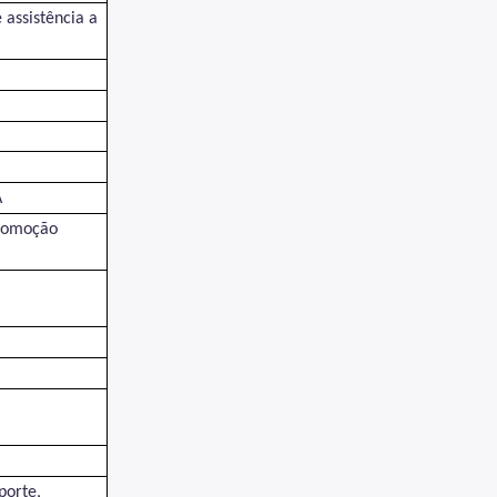
 assistência a
A
romoção
porte,