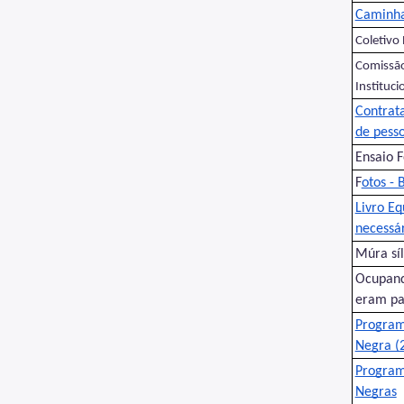
Caminha
Coletivo
Comissã
Instituci
Contrat
de pess
Ensaio F
F
otos - 
Livro E
necessá
Múra síl
Ocupand
eram p
Program
Negra (2
Program
Negras