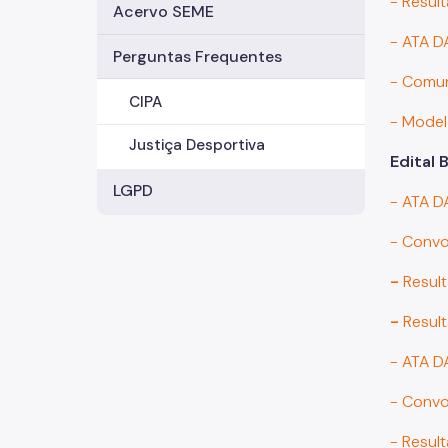
- Resul
Acervo SEME
- ATA 
Perguntas Frequentes
- Comun
CIPA
- Model
Justiça Desportiva
Edital 
LGPD
- ATA 
- Convo
-
Resul
-
Resul
- ATA D
- Convo
- Resul