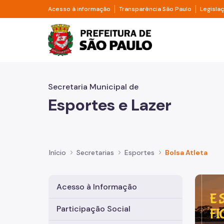
Pular para o Conteúdo principal
Divisor de acesso à informação
Divisor d
Acesso à informação
Transparência São Paulo
Legisla
Prefeitura de São Pa
Secretaria Municipal de
Esportes e Lazer
Início
Secretarias
Esportes
Bolsa Atleta
Imagem 
Acesso à Informação
Participação Social