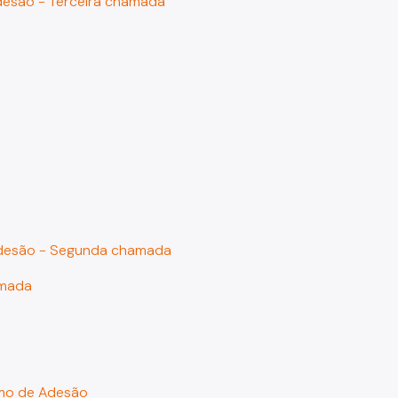
Adesão - Terceira chamada
 Adesão - Segunda chamada
amada
ermo de Adesão