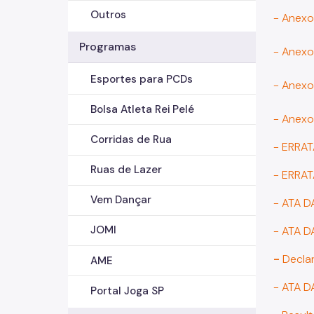
Outros
- Anexo
Programas
- Anexo
Esportes para PCDs
- Anexo
Bolsa Atleta Rei Pelé
- Anexo
Corridas de Rua
- ERRAT
Ruas de Lazer
- ERRAT
Vem Dançar
- ATA 
JOMI
- ATA 
-
Decla
AME
- ATA 
Portal Joga SP