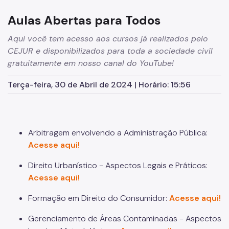
Cursos
Aulas Abertas para Todos
Cursos Anteriores
Aqui você tem acesso aos cursos já realizados pelo
Direitos e Deveres do Aluno
CEJUR e disponibilizados para toda a sociedade civil
Trilhas Formativas
gratuitamente em nosso canal do YouTube!
CEJUR Para Todos
Terça-feira, 30 de Abril de 2024 | Horário: 15:56
Palestras e Seminários
Séries especiais
Arbitragem envolvendo a Administração Pública:
Aulas abertas
Acesse aqui!
Escola Superior de Direito Público Municipal
Direito Urbanístico - Aspectos Legais e Práticos:
Acesse aqui!
Pós-Graduação
Formação em Direito do Consumidor:
Acesse aqui!
Programa de Residência Jurídica
Gerenciamento de Áreas Contaminadas - Aspectos
REVISTA JURÍDICA