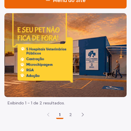
Menu do Site
Início
Imagem de um cachorro caramelo e uma gata rajada, olha
Institucional
Histórico
Legislação
Redes Sociais
Relatórios Anuais
Instrutores
Biblioteca
Exibindo 1 - 1 de 2 resultados.
Uso da Biblioteca
1
2
CEJUR Para Servidores