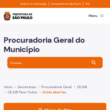
Divisor de acesso à informação
Divisor de transpa
Pular para o Conteúdo principal
Acesso à informação
Transparência São Paulo
156
Prefeitura de São Paulo
menu
Menu
Procuradoria Geral do
Município
search
Início
Secretarias
Procuradoria Geral
CEJUR
CEJUR Para Todos
Aulas abertas
menu