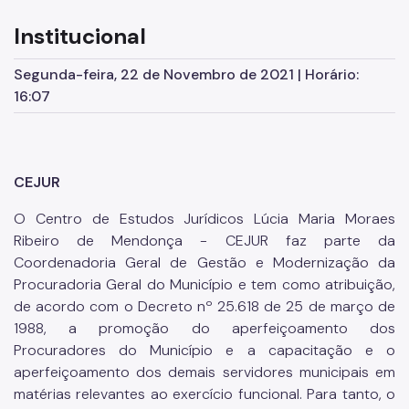
Cursos
Institucional
Cursos Anteriores
Direitos e Deveres do Aluno
Segunda-feira, 22 de Novembro de 2021 | Horário:
16:07
Trilhas Formativas
CEJUR Para Todos
CEJUR
Palestras e Seminários
Séries especiais
O Centro de Estudos Jurídicos Lúcia Maria Moraes
Ribeiro de Mendonça - CEJUR faz parte da
Aulas abertas
Coordenadoria Geral de Gestão e Modernização da
Procuradoria Geral do Município e tem como atribuição,
Escola Superior de Direito Público Municipal
de acordo com o Decreto nº 25.618 de 25 de março de
1988, a promoção do aperfeiçoamento dos
Pós-Graduação
Procuradores do Município e a capacitação e o
Programa de Residência Jurídica
aperfeiçoamento dos demais servidores municipais em
matérias relevantes ao exercício funcional. Para tanto, o
REVISTA JURÍDICA