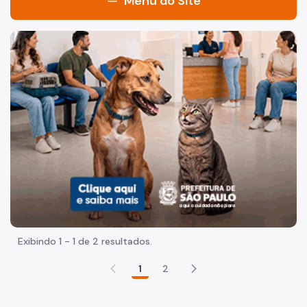
Menu do Site
Início
Imagem de um cachorro caramelo e uma gata rajada, olha
Institucional
Histórico
Legislação
Redes Sociais
Relatórios Anuais
Instrutores
Biblioteca
Exibindo 1 - 1 de 2 resultados.
Uso da Biblioteca
1
2
CEJUR Para Servidores