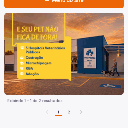
Menu do Site
Início
Imagem de um cachorro caramelo e uma gata rajada, olha
Institucional
Histórico
Legislação
Redes Sociais
Relatórios Anuais
Instrutores
Biblioteca
Exibindo 1 - 1 de 2 resultados.
Uso da Biblioteca
1
2
CEJUR Para Servidores