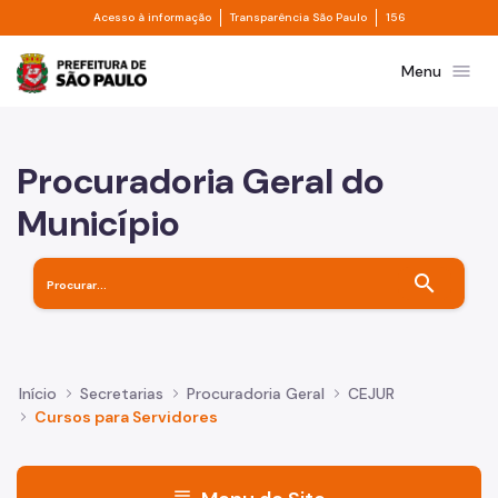
Divisor de acesso à informação
Divisor de transpa
Pular para o Conteúdo principal
Acesso à informação
Transparência São Paulo
156
Prefeitura de São Paulo
menu
Menu
Procuradoria Geral do
Município
search
Início
Secretarias
Procuradoria Geral
CEJUR
Cursos para Servidores
menu