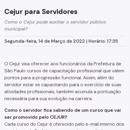
Cursos
Cejur para Servidores
Cursos Anteriores
Como o Cejur pode auxiliar o servidor público
Direitos e Deveres do Aluno
municipal?
Trilhas Formativas
Segunda-feira, 14 de Março de 2022 | Horário: 17:35
CEJUR Para Todos
Palestras e Seminários
O Cejur visa oferecer aos funcionários da Prefeitura de
Séries especiais
São Paulo cursos de capacitação profissional que valem
pontos para a progressão funcional. Assim, além do
Aulas abertas
servidor estar se capacitando para o exercício de suas
atividades profissionais, também acumula a pontuação
Escola Superior de Direito Público Municipal
necessária para sua evolução na carreira.
Pós-Graduação
Como o servidor fica sabendo de um curso que vai
Programa de Residência Jurídica
ser promovido pelo CEJUR?
Cada curso do Cejur é oferecido pelo e-mail interno dos
REVISTA JURÍDICA