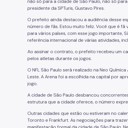
não só para a cidade de São Paulo, não só para o
presidente da SPTuris, Gustavo Pires.
O prefeito ainda destacou a audiência desse esp
número de fãs. Estou muito feliz. Você que é fã va
para vários países, com esse jogo importante,
S
referência internacional de várias atividades, in
Ao
assinar o contrato, o prefeito recebeu um c
pelos atletas durante os jogos.
O NFL São Paulo será realizado na
Neo
Química A
Leste.
A Arena foi a escolhida na capital por a
jogo.
A cidade de São Paulo desbancou concorrentes d
estrutura que a cidade oferece, o número expres
Outras cidades que estão ou estiveram no cale
Toronto e Frankf
urt.
As negociações para trazer
manifestação formal da cidade de São Paulo. Nes