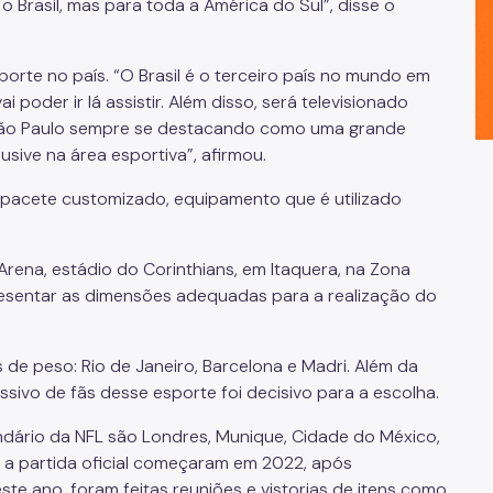
 Brasil, mas para toda a América do Sul”, disse o
orte no país. “O Brasil é o terceiro país no mundo em
i poder ir lá assistir. Além disso, será televisionado
ão
P
aulo
sempre se destacando como uma grande
clusive na área esportiva
”, afirmou.
apacete customizado, equipamento que é utilizado
rena, estádio do Corinthians, em Itaquera, na Zona
presentar as dimensões adequadas para a realização do
e peso: Rio de Janeiro, Barcelona e Madri. Além da
sivo de fãs desse esporte foi decisi
vo para a escolha.
ndário da NFL são Londres, Munique, Cidade do México,
 a partida oficial começaram em 2022, após
te ano, foram feitas reuniões e vistorias de itens como