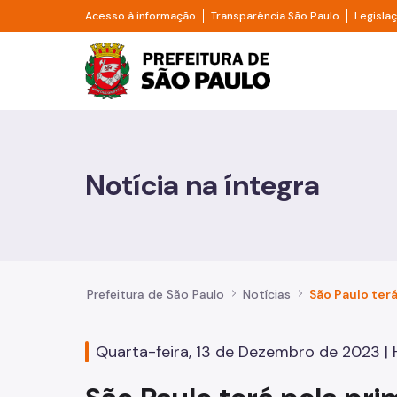
Pular para o Conteúdo principal
Divisor de acesso à informação
Divisor d
Acesso à informação
Transparência São Paulo
Legisla
Prefeitura de São Pa
Cidadão
Animais
Notícia na íntegra
Casa e Moradia
Cultura e Economia Criativa
Educação
Prefeitura de São Paulo
Notícias
Esportes e Lazer
Quarta-feira, 13 de Dezembro de 2023 | H
Família e Assistência Social