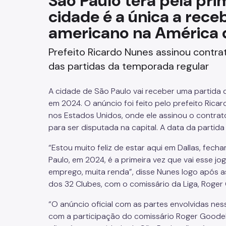
São Paulo terá pela pri
cidade é a única a rece
Fazenda
americano na América 
Funerários e Cemiteriais
Prefeito Ricardo Nunes assinou contr
Mobilidade Urbana e Transport
das partidas da temporada regular
Rua e Bairro
A cidade de São Paulo vai receber uma partida d
em 2024. O anúncio foi feito pelo prefeito Ricar
Saúde e Bem-estar
nos Estados Unidos, onde ele assinou o contrat
para ser disputada na capital. A data da partid
Segurança
“Estou muito feliz de estar aqui em Dallas, fech
Paulo, em 2024, é a primeira vez que vai esse jo
Trabalho
emprego, muita renda”, disse Nunes logo após a
dos 32 Clubes, com o comissário da Liga, Roger
“O anúncio oficial com as partes envolvidas nes
com a participação do comissário Roger
Goodel