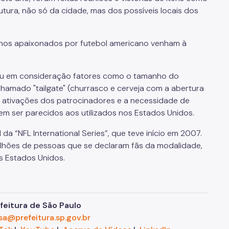
utura, não só da cidade, mas dos possíveis locais dos
anos apaixonados por futebol americano venham à
u em consideração fatores como o tamanho do
chamado "
tailgate
" (churrasco e cerveja com a abertura
e ativações dos patrocinadores e a necessidade de
em ser parecidos aos utilizados nos Estados Unidos.
l da “NFL
International
Series”, que teve início em 2007.
 milhões de pessoas que se declaram fãs da modalidade,
os Estados Unidos.
eitura de São Paulo
sa@prefeitura.sp.gov.br