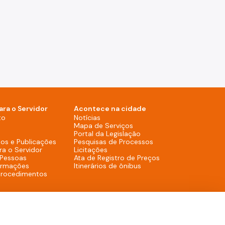
ara o Servidor
Acontece na cidade
Notícias (Rodapé - Desktop)
to
Notícias
Mapa de Serviços (Rodapé 
Mapa de Serviços
Portal da Legislação (Ro
Portal da Legislação
Pesquisas de Process
os e Publicações
Pesquisas de Processos
Licitações (Rodapé - Desktop)
ra o Servidor
Licitações
Ata de Registro de
 Pessoas
Ata de Registro de Preços
Itinerários de ônibus (R
ormações
Itinerários de ônibus
procedimentos