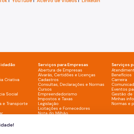
Tok
I
YouTube
I
Acervo de Vídeos
I
LinkedIn
Cidadão
Serviços para Empresas
Serviços p
sktop)
Abertura de Empresas
Atendimen
Alvarás, Certidões e Licenças
Benefícios
overno (Rodapé - Desktop)
a Criativa
Cadastros
Carreira
Consultas, Declarações e Normas
Comunicad
Cursos
Eventos pa
cia Social
Empreendedorismo
Gestão de
Impostos e Taxas
Minhas inf
a e Transporte
Legislação
Normas e 
Licitações e Fornecedores
ar
Nota do Milhão
Oportunidades
Programas e Benefícios
cidade!