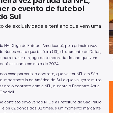
meira vez partida da NFL;
ber o evento de futebol
Impostos e Taxas
do Sul
Legislação
ato de exclusividade e terá ano que vem uma
e
Licitações e Fornecedores
Nota do Milhão
a NFL (Liga de Futebol Americano), pela primeira vez,
do Nunes nesta quarta-feira (13), diretamente de Dallas,
Oportunidades
o para trazer
um jogo da temporada do ano que vem
a será assinada em maio de 2024.
Programas e Benefícios
amos essa parceria, o contrato, que vai ter NFL em São
go importante lá na América do Sul e que vai gerar muito
ssinar o contrato com a NFL
, durante o Encontro Anual
Goodell
.
se contrato envolvendo NFL e a Prefeitura de São Paulo,
l
e os 32 donos dos 32 times, é um momento marcante