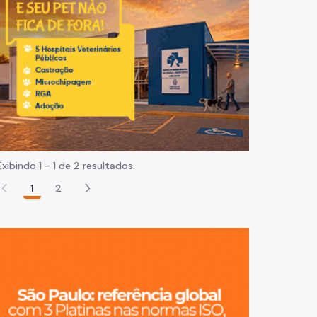
Normas e procedimentos
Exibindo 1 - 1 de 2 resultados.
1
2
São Paulo, ci