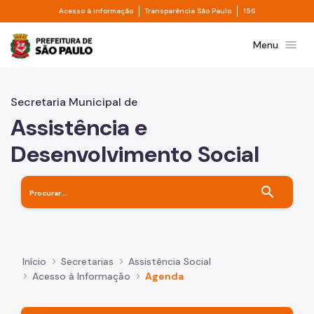
Divisor de acesso à informação
Divisor de transpa
Pular para o Conteúdo principal
Acesso à informação
Transparência São Paulo
156
Prefeitura de São Paulo
menu
Menu
Secretaria Municipal de
Assistência e
Desenvolvimento Social
search
Início
Secretarias
Assistência Social
Acesso à Informação
Agenda