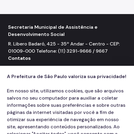
Mulheres Vítimas de Violência
LGBTQIAPN+
Secretaria Municipal de Assistência e
Imigrantes
Desenvolvimento Social
Programa Cidade Protetora
R. Libero Badaró, 425 - 35º Andar - Centro - CEP:
01009-000 Telefone: (11) 3291-9666 / 9667
Operação Altas Temperaturas (OAT)
Contatos
Operação Baixas Temperaturas (OBT)
156
call
A Prefeitura de São Paulo valoriza sua privacidade!
Coordenadoria de Gestão de Benefícios
Transferência de Renda
Em nosso site, utilizamos cookies, que são arquivos
salvos no seu computador para auxiliar a coletar
Programa Bolsa Família
informações sobre suas preferências e sobre outras
Renda Mínima
páginas da internet visitadas por você a fim de
otimizar sua experiência de navegação em nosso
Benefício de Prestação Continuada (BPC)
site, apresentando conteúdos personalizados. Ao
selecionar "Aceitar todos", você consente com a