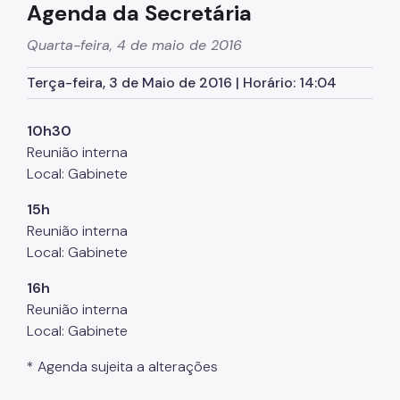
Agenda da Secretária
Supervisão de Assistência Social (SAS)
Quarta-feira, 4 de maio de 2016
CPAS
Terça-feira, 3 de Maio de 2016 | Horário: 14:04
Rede Socioassistencial
Painéis
10h30
Reunião interna
Pessoa em situação de rua
Local: Gabinete
Programa Reencontro
15h
Crianças e Adolescentes
Reunião interna
Local: Gabinete
Jovens e Adultos
16h
Idosos
Reunião interna
Pessoas com Deficiência
Local: Gabinete
Famílias
* Agenda sujeita a alterações
Família Acolhedora