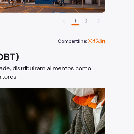
1
2
Compartilhe:
OBT)
ade, distribuíram alimentos como
rtores.