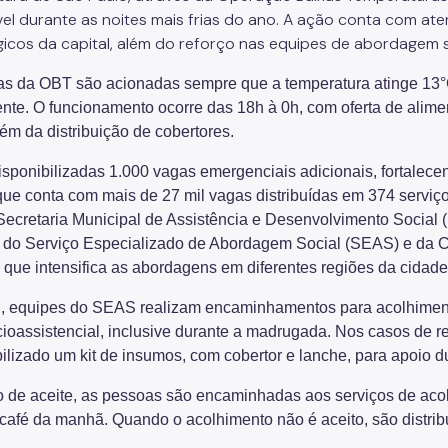
vel durante as noites mais frias do ano. A ação conta com a
gicos da capital, além do reforço nas equipes de abordagem s
as da OBT são acionadas sempre que a temperatura atinge 13
ente. O funcionamento ocorre das 18h à 0h, com oferta de alime
ém da distribuição de cobertores.
isponibilizadas 1.000 vagas emergenciais adicionais, fortalece
 que conta com mais de 27 mil vagas distribuídas em 374 serviç
 Secretaria Municipal de Assistência e Desenvolvimento Social
 do Serviço Especializado de Abordagem Social (SEAS) e da 
 que intensifica as abordagens em diferentes regiões da cidade
l, equipes do SEAS realizam encaminhamentos para acolhiment
ioassistencial, inclusive durante a madrugada. Nos casos de re
ilizado um kit de insumos, com cobertor e lanche, para apoio d
 de aceite, as pessoas são encaminhadas aos serviços de acol
 café da manhã. Quando o acolhimento não é aceito, são distrib