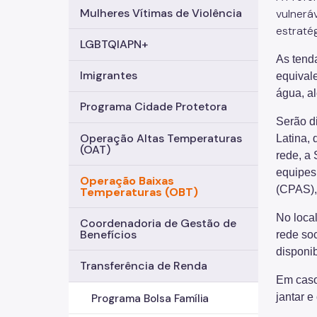
Mulheres Vítimas de Violência
vulnerá
estraté
LGBTQIAPN+
As tend
Imigrantes
equival
água, al
Programa Cidade Protetora
Serão d
Operação Altas Temperaturas
Latina,
(OAT)
rede, a
equipes
Operação Baixas
(CPAS),
Temperaturas (OBT)
No loca
Coordenadoria de Gestão de
Benefícios
rede soc
disponib
Transferência de Renda
Em caso
jantar e
Programa Bolsa Família