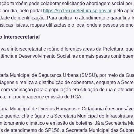
ção também pode colaborar solicitando abordagem social por me
 por dia, pelo portal
https://sp156.prefeitura.sp.gov.br
, pelo apl
ade de identificação. Para agilizar o atendimento e garantir a 
ísticas físicas, roupas utilizadas e o local onde a pessoa se en
 Intersecretarial
tiva é intersecretarial e reúne diferentes áreas da Prefeitura,
stência e Desenvolvimento Social, as demais pastas contribuem
taria Municipal de Segurança Urbana (SMSU), por meio da Guard
dagens e realiza a distribuição de cobertores, enquanto a Secr
 com vacinação para a população em situação de rua e atendim
bica, microchipagem e emissão de RGA.
taria Municipal de Direitos Humanos e Cidadania é responsável
te quente, chá e água e a Secretaria Municipal de Infraestrutu
itoramento climático e emissão de boletins. Já a Secretaria M
is de atendimento do SP156, a Secretaria Municipal das Subpref