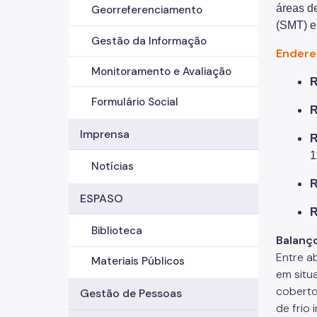
áreas d
Georreferenciamento
(SMT) e
Gestão da Informação
Endere
Monitoramento e Avaliação
R
Formulário Social
R
Imprensa
R
1
Notícias
R
ESPASO
R
Biblioteca
Balanç
Entre a
Materiais Públicos
em situ
coberto
Gestão de Pessoas
de frio 