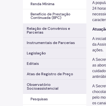
A popula
Renda Mínima
24 horas
Benefício de Prestação
necessid
Continuada (BPC)
caracter
Relação de Convênios e
Atuação
Parcerias
A inicia
Instrumentais de Parcerias
da Assi
ações.
Legislação
A Secre
Editais
as abor
cuidado
Atas de Registro de Preço
antirrá
Observatório
A Secre
Socioassistencial
chocola
pelo mon
Pesquisas
os cana