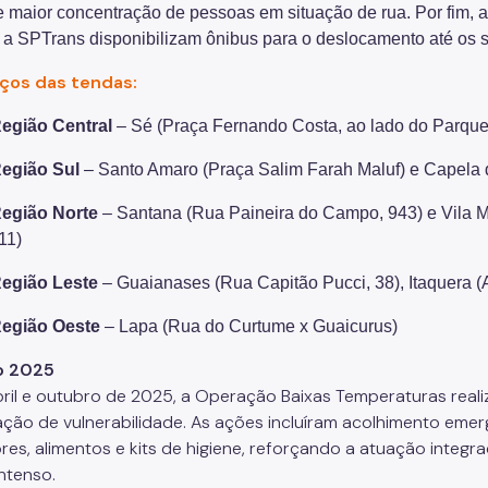
e maior concentração de pessoas em situação de rua. Por fim, a
 a SPTrans disponibilizam ônibus para o deslocamento até os se
ços das tendas:
egião Central
– Sé (Praça Fernando Costa, ao lado do Parque
egião Sul
– Santo Amaro (Praça Salim Farah Maluf) e Capela
egião Norte
– Santana (Rua Paineira do Campo, 943) e Vila 
11)
egião Leste
– Guaianases (Rua Capitão Pucci, 38), Itaquera 
egião Oeste
– Lapa (Rua do Curtume x Guaicurus)
o 2025
bril e outubro de 2025, a Operação Baixas Temperaturas real
ação de vulnerabilidade. As ações incluíram acolhimento emerg
res, alimentos e kits de higiene, reforçando a atuação integr
intenso.