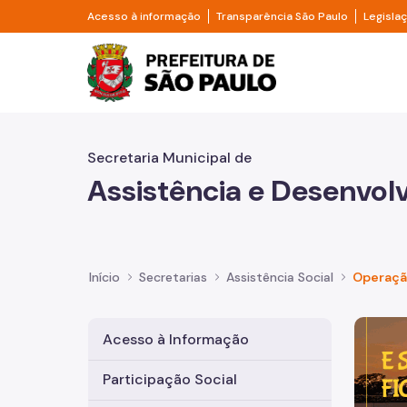
Pular para o Conteúdo principal
Divisor de acesso à informação
Divisor d
Acesso à informação
Transparência São Paulo
Legisla
Prefeitura de São Pa
Secretaria Municipal de
Assistência e Desenvol
Início
Secretarias
Assistência Social
Operaçã
Imagem 
Acesso à Informação
Participação Social