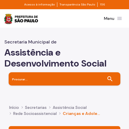
Divisor de acesso à informação
Divisor de transpa
Pular para o Conteúdo principal
Acesso à informação
Transparência São Paulo
156
Prefeitura de São Paulo
menu
Menu
Secretaria Municipal de
Assistência e
Desenvolvimento Social
search
Início
Secretarias
Assistência Social
Rede Socioassistencial
Crianças e Adolescentes