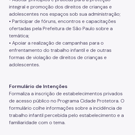
integral e promoção dos direitos de crianças e
Notícias
adolescentes nos espaços sob sua administração;
ESPASO
• Participar de fóruns, encontros e capacitações
ofertadas pela Prefeitura de São Paulo sobre a
Biblioteca
temática;
• Apoiar a realização de campanhas para o
Materiais Públicos
enfrentamento do trabalho infantil e de outras
Gestão de Pessoas
formas de violação de direitos de crianças e
adolescentes.
Núcleo de Atendimento ao Cidadão, Ouvidoria e
Controle Interno (NACI)
Política de Atendimento ao Cidadão (PAC)
Formulário de Intenções
Formaliza a inscrição de estabelecimentos privados
Requerimento Eletrônico de Comunicação com
Órgãos de Justiça
de acesso público no Programa Cidade Protetora. O
formulário colhe informações sobre a incidência de
Qualifica SUAS
trabalho infantil percebida pelo estabelecimento e a
familiaridade com o tema.