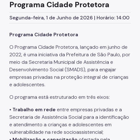
Programa Cidade Protetora
Supervisão de Assistência Social (SAS)
CPAS
Segunda-feira, 1 de Junho de 2026 | Horário: 14:00
Rede Socioassistencial
Programa Cidade Protetora
Painéis
O Programa Cidade Protetora, lançado em junho de
Pessoa em situação de rua
2022, é uma iniciativa da Prefeitura de São Paulo, por
meio da Secretaria Municipal de Assistência e
Programa Reencontro
Desenvolvimento Social (SMADS), para engajar
empresas privadas na proteção integral de crianças
Crianças e Adolescentes
e adolescentes.
Jovens e Adultos
O programa está estruturado em três eixos:
Idosos
•
Trabalho em rede
entre empresas privadas e a
Pessoas com Deficiência
Secretaria de Assistência Social para a identificação
e atendimento a crianças e adolescentes em
Famílias
vulnerabilidade na rede socioassistencial;
Família Acolhedora
•
Mobilização e capacitação
ofertada pela