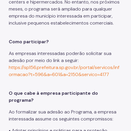
Relação de Convênios e Parcerias
centers e hipermercados. No entanto, nos próximos
meses, o programa será ampliado para qualquer
Instrumentais de Parcerias
empresa do município interessada em participar,
inclusive pequenos estabelecimentos comerciais.
Legislação
Editais
Como participar?
Atas de Registro de Preço
As empresas interessadas poderão solicitar sua
Observatório Socioassistencial
adesão por meio do link a seguir:
https://sp156.prefeitura.sp.gov.br/portal/servicos/inf
Pesquisas
ormacao?t=596&a=601&a=2150&servico=4177
Georreferenciamento
Gestão da Informação
O que cabe à empresa participante do
programa?
Monitoramento e Avaliação
Ao formalizar sua adesão ao Programa, a empresa
Formulário Social
interessada assume os seguintes compromissos:
Imprensa
• Adotar princípios e práticas para a proteção