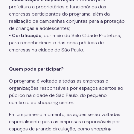
prefeitura a proprietários e funcionários das
Mulheres Vítimas de Violência
empresas participantes do programa, além da
LGBTQIAPN+
realização de campanhas conjuntas para a proteção
de crianças e adolescentes;
Imigrantes
•
Certificação
, por meio do Selo Cidade Protetora,
Programa Cidade Protetora
para reconhecimento das boas práticas de
empresas na cidade de São Paulo.
Operação Altas Temperaturas (OAT)
Operação Baixas Temperaturas (OBT)
Quem pode participar?
Coordenadoria de Gestão de Benefícios
O programa é voltado a todas as empresas e
Transferência de Renda
organizações responsáveis por espaços abertos ao
público na cidade de São Paulo, do pequeno
Programa Bolsa Família
comércio ao shopping center.
Renda Mínima
Em um primeiro momento, as ações serão voltadas
especialmente para as empresas responsáveis por
Benefício de Prestação Continuada (BPC)
espaços de grande circulação, como shopping