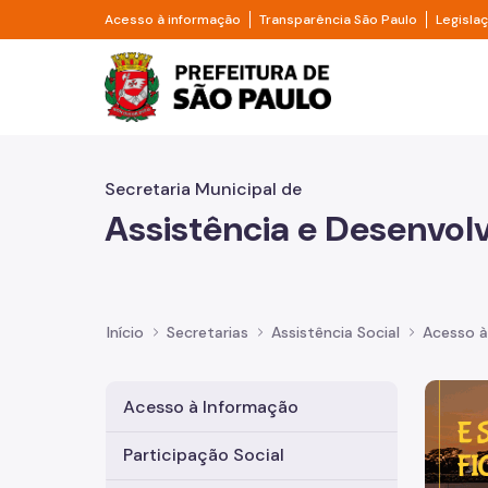
Pular para o Conteúdo principal
Divisor de acesso à informação
Divisor d
Acesso à informação
Transparência São Paulo
Legisla
Prefeitura de São Pa
Secretaria Municipal de
Assistência e Desenvol
Início
Secretarias
Assistência Social
Acesso à
Imagem 
Acesso à Informação
Participação Social