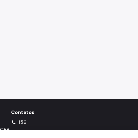
Contatos
156
call
 CEP: