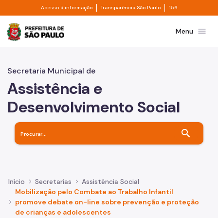
Divisor de acesso à informação
Divisor de transpa
Pular para o Conteúdo principal
Acesso à informação
Transparência São Paulo
156
Prefeitura de São Paulo
menu
Menu
Secretaria Municipal de
Assistência e
Desenvolvimento Social
search
Início
Secretarias
Assistência Social
Mobilização pelo Combate ao Trabalho Infantil
promove debate on-line sobre prevenção e proteção
de crianças e adolescentes