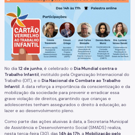
Família Acolhedora
Mulheres Vítimas de Violência
LGBTQIAPN+
Imigrantes
Programa Cidade Protetora
Operação Altas Temperaturas (OAT)
No dia
12 de junho
, é celebrado o
Dia Mundial contra o
Trabalho Infantil
, instituído pela Organização Internacional do
Operação Baixas Temperaturas (OBT)
Trabalho (OIT), e o
Dia Nacional de Combate ao Trabalho
Infantil
. A data reforça a importância da conscientização e da
Coordenadoria de Gestão de Benefícios
mobilização da sociedade para prevenir e erradicar essa
grave violação de direitos, garantindo que crianças e
Transferência de Renda
adolescentes tenham assegurados o direito à educação, ao
lazer e ao desenvolvimento pleno.
Programa Bolsa Família
Como parte das ações alusivas à data, a Secretaria Municipal
Renda Mínima
de Assistência e Desenvolvimento Social (SMADS) realiza,
nesta terça-feira (30), das
14h às 17h
, a
Mobilização pelo