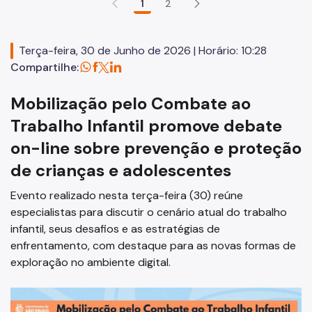
1
2
Centro POP
Supervisão de Assistência Social (SAS)
Terça-feira, 30 de Junho de 2026 | Horário: 10:28
CPAS
Compartilhe:
Rede Socioassistencial
Mobilização pelo Combate ao
Painéis
Trabalho Infantil promove debate
on-line sobre prevenção e proteção
Pessoa em situação de rua
de crianças e adolescentes
Programa Reencontro
Evento realizado nesta terça-feira (30) reúne
Crianças e Adolescentes
especialistas para discutir o cenário atual do trabalho
Jovens e Adultos
infantil, seus desafios e as estratégias de
enfrentamento, com destaque para as novas formas de
Idosos
exploração no ambiente digital.
Pessoas com Deficiência
Famílias