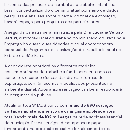
histórico das políticas de combate ao trabalho infantil no
Imprensa
Brasil, contextualizando o cenário atual por meio de dados,
pesquisas e análises sobre o tema. Ao final da exposição,
Notícias
haverá espaço para perguntas dos participantes.
ESPASO
A segunda palestra será ministrada pela
Dra. Luciana Veloso
Baruki
, Auditora-Fiscal do Trabalho do Ministério do Trabalho e
Biblioteca
Emprego há quase duas décadas e atual coordenadora
estadual do Programa de Fiscalização do Trabalho Infantil no
Materiais Públicos
Estado de São Paulo.
Gestão de Pessoas
A especialista abordará os diferentes modelos
contemporâneos de trabalho infantil, apresentando os
Núcleo de Atendimento ao Cidadão, Ouvidoria e Controle
conceitos e características das diversas formas de
Interno (NACI)
exploração, com ênfase nas modalidades presentes no
ambiente digital. Após a apresentação, também responderá
Política de Atendimento ao Cidadão (PAC)
às perguntas do público.
Requerimento Eletrônico de Comunicação com Órgãos de
Atualmente, a SMADS conta com
mais de 860 serviços
Justiça
voltados ao atendimento de crianças e adolescentes
,
totalizando
mais de 102 mil vagas
na rede socioassistencial
Qualifica SUAS
do município. Esses serviços desempenham papel
fundamental na proteção social, no fortalecimento dos