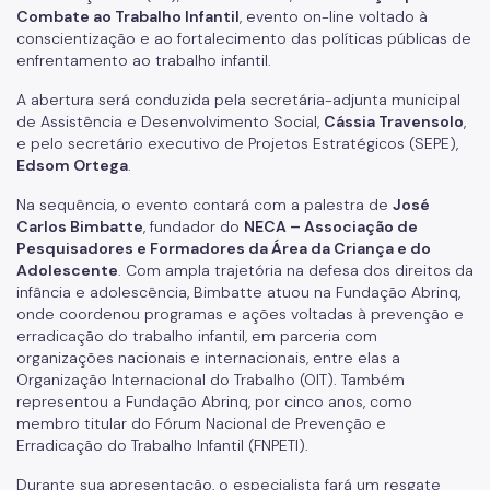
Benefício de Prestação Continuada (BPC)
Combate ao Trabalho Infantil
, evento on-line voltado à
conscientização e ao fortalecimento das políticas públicas de
Relação de Convênios e Parcerias
enfrentamento ao trabalho infantil.
Instrumentais de Parcerias
A abertura será conduzida pela secretária-adjunta municipal
de Assistência e Desenvolvimento Social,
Cássia Travensolo
,
Legislação
e pelo secretário executivo de Projetos Estratégicos (SEPE),
Edsom Ortega
.
Editais
Na sequência, o evento contará com a palestra de
José
Atas de Registro de Preço
Carlos Bimbatte
, fundador do
NECA – Associação de
Pesquisadores e Formadores da Área da Criança e do
Observatório Socioassistencial
Adolescente
. Com ampla trajetória na defesa dos direitos da
infância e adolescência, Bimbatte atuou na Fundação Abrinq,
Pesquisas
onde coordenou programas e ações voltadas à prevenção e
erradicação do trabalho infantil, em parceria com
Georreferenciamento
organizações nacionais e internacionais, entre elas a
Organização Internacional do Trabalho (OIT). Também
Gestão da Informação
representou a Fundação Abrinq, por cinco anos, como
membro titular do Fórum Nacional de Prevenção e
Monitoramento e Avaliação
Erradicação do Trabalho Infantil (FNPETI).
Formulário Social
Durante sua apresentação, o especialista fará um resgate