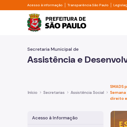
Pular para o Conteúdo principal
Divisor de acesso à informação
Divisor d
Acesso à informação
Transparência São Paulo
Legisla
Prefeitura de São Pa
Secretaria Municipal de
Assistência e Desenvol
SMADS p
Início
Secretarias
Assistência Social
Semana M
direito 
Imagem 
Acesso à Informação