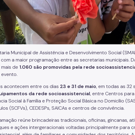
taria Municipal de Assistência e Desenvolvimento Social (SM
com a maior programação entre as secretarias municipais. D
, mais de
1.060 são promovidas pela rede socioassistenci
o evento.
s acontecem entre os dias
23 e 31 de maio
, em todas as 32 
uipamentos da rede socioassistencial
, entre Centros par
ncia Social à Família e Proteção Social Básica no Domicílio (S
ulos (SCFVs), CEDESPs, SAICAs e centros de convivência.
amação reúne brincadeiras tradicionais, oficinas, gincanas, at
ques e ações intergeracionais voltadas principalmente para c
sistencial, além de familiares e comunidades dos territórios. 