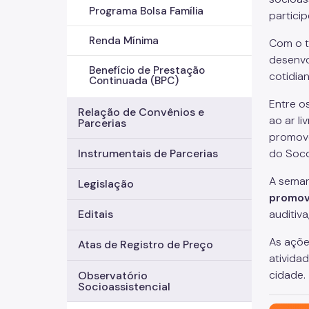
Programa Bolsa Família
partici
Renda Mínima
Com o 
desenvo
Benefício de Prestação
cotidia
Continuada (BPC)
Entre o
Relação de Convênios e
ao ar l
Parcerias
promove
Instrumentais de Parcerias
do Socor
A seman
Legislação
promov
auditiva
Editais
As açõe
Atas de Registro de Preço
atividad
cidade.
Observatório
Socioassistencial