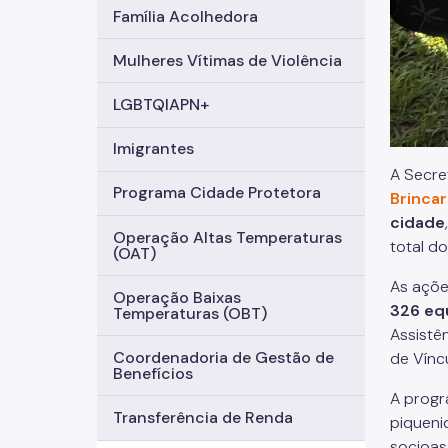
Família Acolhedora
Mulheres Vítimas de Violência
LGBTQIAPN+
Imigrantes
A Secre
Programa Cidade Protetora
Brincar
cidade
Operação Altas Temperaturas
total d
(OAT)
As açõe
Operação Baixas
326 eq
Temperaturas (OBT)
Assistê
Coordenadoria de Gestão de
de Vínc
Benefícios
A progr
Transferência de Renda
piqueni
socioas