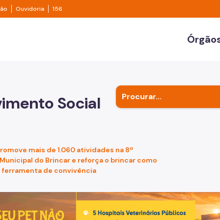
e transparência São Paulo
Legislação
Ouvidoria
ção
Ouvidoria
156
ulo
Órgãos
Secr
Outr
vimento Social
Subp
romove mais de 1.060 atividades na 8ª
unicipal do Brincar e reforça o brincar como
e ferramenta de convivência
de um cachorro caramelo e uma gata rajada, olhando para 