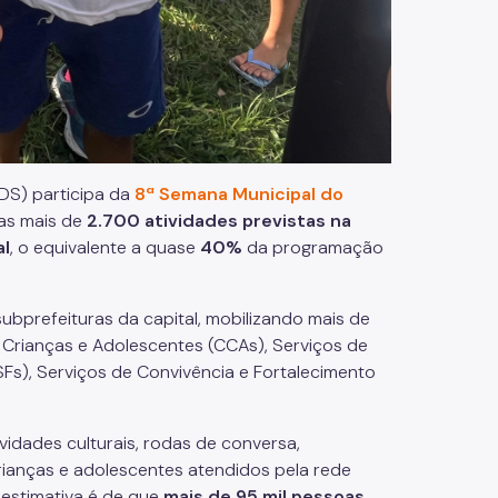
ADS) participa da
8ª Semana Municipal do
as mais de
2.700 atividades previstas na
al
, o equivalente a quase
40%
da programação
subprefeituras da capital, mobilizando mais de
a Crianças e Adolescentes (CCAs), Serviços de
ASFs), Serviços de Convivência e Fortalecimento
ividades culturais, rodas de conversa,
rianças e adolescentes atendidos pela rede
A estimativa é de que
mais de 95 mil pessoas