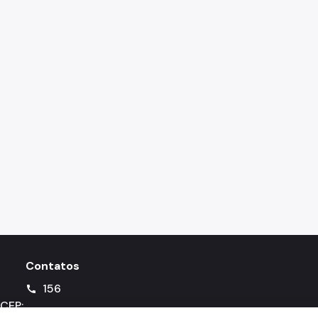
Contatos
156
call
 CEP: