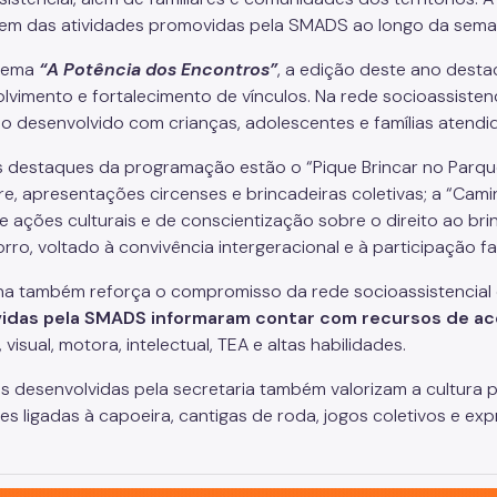
pem das atividades promovidas pela SMADS ao longo da sem
tema
“A Potência dos Encontros”
, a edição deste ano desta
lvimento e fortalecimento de vínculos. Na rede socioassistenci
no desenvolvido com crianças, adolescentes e famílias atendi
s destaques da programação estão o “Pique Brincar no Parqu
ivre, apresentações circenses e brincadeiras coletivas; a “Cam
 ações culturais e de conscientização sobre o direito ao brin
ro, voltado à convivência intergeracional e à participação fa
a também reforça o compromisso da rede socioassistencial c
idas pela SMADS informaram contar com recursos de ace
, visual, motora, intelectual, TEA e altas habilidades.
s desenvolvidas pela secretaria também valorizam a cultura po
es ligadas à capoeira, cantigas de roda, jogos coletivos e exp