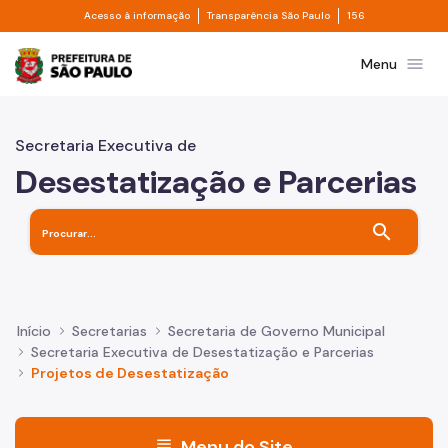
Divisor de acesso à informação
Divisor de transpa
Pular para o Conteúdo principal
Acesso à informação
Transparência São Paulo
156
Prefeitura de São Paulo
menu
Menu
Secretaria Executiva de
Desestatização e Parcerias
search
Início
Secretarias
Secretaria de Governo Municipal
Secretaria Executiva de Desestatização e Parcerias
Projetos de Desestatização
menu
Menu do Site