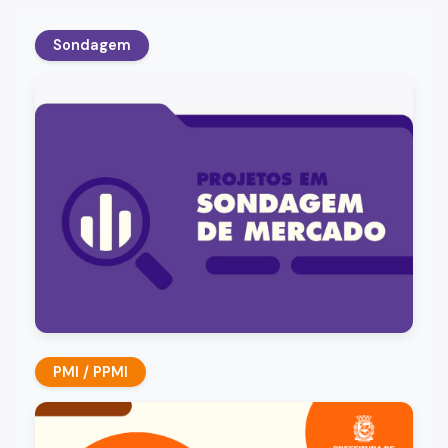
Parcerias Firmadas
Sondagem
Mapa das Parcerias
Desestatização
Conceitos e Fundamentos da Desestatização
Plano Municipal de Desestatização
Legislação de Desestatização
CMDP – Deliberações
Manifestação de Interesse Privado (MIP)
Noticias
PMI / PPMI
Proteção à Privacidade