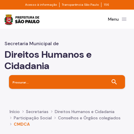
Divisor de acesso à informação
Divisor de transpa
Pular para o Conteúdo principal
Acesso à informação
Transparência São Paulo
156
Prefeitura de São Paulo
menu
Menu
Secretaria Municipal de
Direitos Humanos e
Cidadania
search
Início
Secretarias
Direitos Humanos e Cidadania
Participação Social
Conselhos e Órgãos colegiados
CMDCA