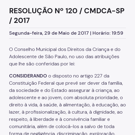
Educação em Direitos Humanos
RESOLUÇÃO Nº 120 / CMDCA-SP
Egressos e Familiares
/ 2017
Igualdade Racial
Segunda-feira, 29 de Maio de 2017 | Horário: 19:59
Imigrantes e Trabalho Decente
O Conselho Municipal dos Direitos da Criança e do
Juventude
Adolescente de São Paulo, no uso das atribuições
LGBTI+
que lhe são conferidas por lei:
Mulheres
CONSIDERANDO
o disposto no artigo 227 da
Constituição Federal que prevê ser dever da família,
Ouvidoria de Direitos Humanos
da sociedade e do Estado assegurar à criança, ao
adolescente e ao jovem, com absoluta prioridade, o
Pessoa Idosa
direito à vida, à saúde, à alimentação, à educação, ao
Pessoas Desaparecidas
lazer, à profissionalização, à cultura, à dignidade, ao
respeito, à liberdade e à convivência familiar e
Políticas sobre Drogas
comunitária, além de colocá-los a salvo de toda
População em Situação de Rua
forma de negligência, discriminação, exploração,