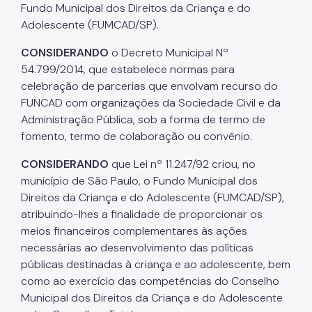
Fundo Municipal dos Direitos da Criança e do
Adolescente (FUMCAD/SP).
Notícias
CONSIDERANDO
o Decreto Municipal Nº
Painel da Rede de Direitos Humanos
54.799/2014, que estabelece normas para
Sobre Direitos Humanos
celebração de parcerias que envolvam recurso do
FUNCAD com organizações da Sociedade Civil e da
Legislação
Administração Pública, sob a forma de termo de
fomento, termo de colaboração ou convênio.
Links Úteis
CONSIDERANDO
que Lei nº 11.247/92 criou, no
Proteção de Dados Pessoais e Privacidade
município de São Paulo, o Fundo Municipal dos
Direitos da Criança e do Adolescente (FUMCAD/SP),
atribuindo-lhes a finalidade de proporcionar os
meios financeiros complementares às ações
necessárias ao desenvolvimento das políticas
públicas destinadas à criança e ao adolescente, bem
como ao exercício das competências do Conselho
Municipal dos Direitos da Criança e do Adolescente