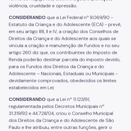
violência, crueldade e opressão.
Povos Indígenas
CONSIDERANDO
que a Lei Federal nº 8.069/90 -
Promoção e Defesa dos Direitos Humanos
Estatuto da Criança e do Adolescente (ECA) - prevê,
Prêmios
em seu artigo 88, II e IV, a criação dos Conselhos de
Direitos da Criança e do Adolescente aos quais se
Parcerias
vincula a criação e manutenção de Fundos e no seu
artigo 260 diz que, os contribuintes do Imposto de
Fundos Vinculados
Renda poderão destinar parcela do imposto devido,
Fundo de Abastecimento Alimentar de São Paulo -
para os Fundos dos Direitos da Criança e do
FAASP
Adolescente – Nacionais, Estaduais ou Municipais -
devidamente comprovados, obedecidos os limites
Fundo Municipal de Combate à Fome - FUMCAF
estabelecidos em Lei;
Fundo Municipal do Idoso - FMID
CONSIDERANDO
que a Lei nº 11.123/91,
Fundo Municipal dos Direitos da Criança e do
regulamentada pelos Decretos Municipais nº
Adolescente - FUMCAD
31.319/92 e 44.728/04, criou o Conselho Municipal
Imprensa
dos Direitos da Criança e do Adolescente de São
Paulo e lhe atribuiu, entre outras funções, gerir o
Assessoria de Imprensa