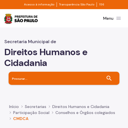
Divisor de acesso à informação
Divisor de transpa
Pular para o Conteúdo principal
Acesso à informação
Transparência São Paulo
156
Prefeitura de São Paulo
menu
Menu
Secretaria Municipal de
Direitos Humanos e
Cidadania
search
Início
Secretarias
Direitos Humanos e Cidadania
Participação Social
Conselhos e Órgãos colegiados
CMDCA