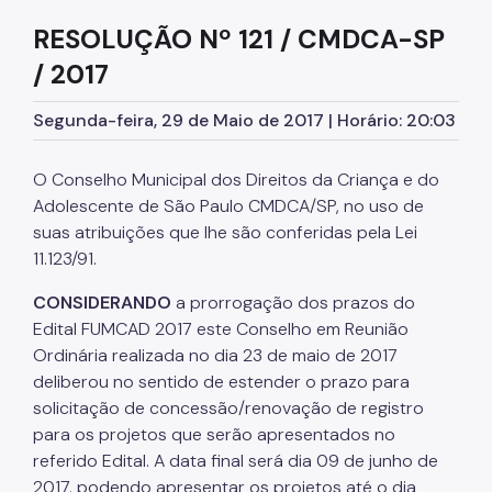
Educação em Direitos Humanos
RESOLUÇÃO Nº 121 / CMDCA-SP
Egressos e Familiares
/ 2017
Igualdade Racial
Segunda-feira, 29 de Maio de 2017 | Horário: 20:03
Imigrantes e Trabalho Decente
O Conselho Municipal dos Direitos da Criança e do
Juventude
Adolescente de São Paulo CMDCA/SP, no uso de
LGBTI+
suas atribuições que lhe são conferidas pela Lei
11.123/91.
Mulheres
CONSIDERANDO
a prorrogação dos prazos do
Ouvidoria de Direitos Humanos
Edital FUMCAD 2017 este Conselho em Reunião
Ordinária realizada no dia 23 de maio de 2017
Pessoa Idosa
deliberou no sentido de estender o prazo para
Pessoas Desaparecidas
solicitação de concessão/renovação de registro
para os projetos que serão apresentados no
Políticas sobre Drogas
referido Edital. A data final será dia 09 de junho de
População em Situação de Rua
2017, podendo apresentar os projetos até o dia