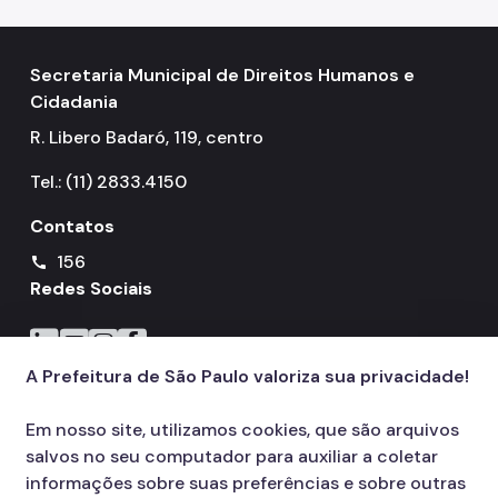
Notícias
Secretaria Municipal de Direitos Humanos e
Painel da Rede de Direitos Humanos
Cidadania
Sobre Direitos Humanos
R. Libero Badaró, 119, centro
Legislação
Tel.: (11) 2833.4150
Links Úteis
Contatos
156
Proteção de Dados Pessoais e Privacidade
call
Redes Sociais
Icone do LinkedIn
Icone do YouTube
Icone do Instagram
Icone do Facebook
A Prefeitura de São Paulo valoriza sua privacidade!
Em nosso site, utilizamos cookies, que são arquivos
salvos no seu computador para auxiliar a coletar
informações sobre suas preferências e sobre outras