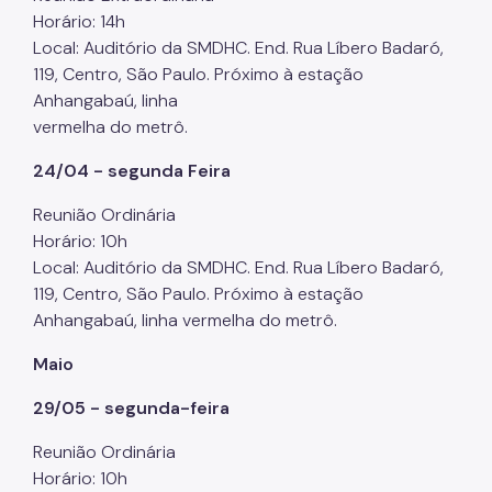
Horário: 14h
Notícias
Local: Auditório da SMDHC. End. Rua Líbero Badaró,
119, Centro, São Paulo. Próximo à estação
Painel da Rede de Direitos Humanos
Anhangabaú, linha
vermelha do metrô.
Sobre Direitos Humanos
24/04 - segunda Feira
Legislação
Reunião Ordinária
Links Úteis
Horário: 10h
Proteção de Dados Pessoais e Privacidade
Local: Auditório da SMDHC. End. Rua Líbero Badaró,
119, Centro, São Paulo. Próximo à estação
Anhangabaú, linha vermelha do metrô.
Maio
29/05 - segunda-feira
Reunião Ordinária
Horário: 10h