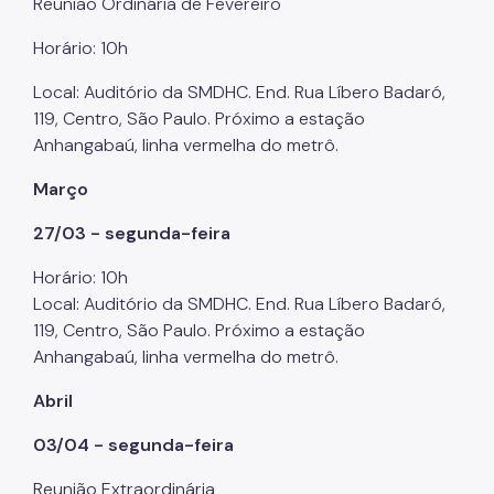
Reunião Ordinária de Fevereiro
Povos Indígenas
Horário: 10h
Promoção e Defesa dos Direitos Humanos
Local: Auditório da SMDHC. End. Rua Líbero Badaró,
Prêmios
119, Centro, São Paulo. Próximo a estação
Anhangabaú, linha vermelha do metrô.
Parcerias
Março
Fundos Vinculados
27/03 - segunda-feira
Fundo de Abastecimento Alimentar de São Paulo -
FAASP
Horário: 10h
Local: Auditório da SMDHC. End. Rua Líbero Badaró,
Fundo Municipal de Combate à Fome - FUMCAF
119, Centro, São Paulo. Próximo a estação
Fundo Municipal do Idoso - FMID
Anhangabaú, linha vermelha do metrô.
Fundo Municipal dos Direitos da Criança e do
Abril
Adolescente - FUMCAD
03/04 - segunda-feira
Imprensa
Reunião Extraordinária
Assessoria de Imprensa