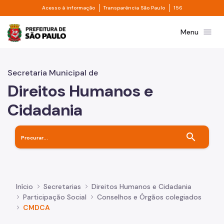
Divisor de acesso à informação
Divisor de transpa
Pular para o Conteúdo principal
Acesso à informação
Transparência São Paulo
156
Prefeitura de São Paulo
menu
Menu
Secretaria Municipal de
Direitos Humanos e
Cidadania
search
Início
Secretarias
Direitos Humanos e Cidadania
Participação Social
Conselhos e Órgãos colegiados
CMDCA