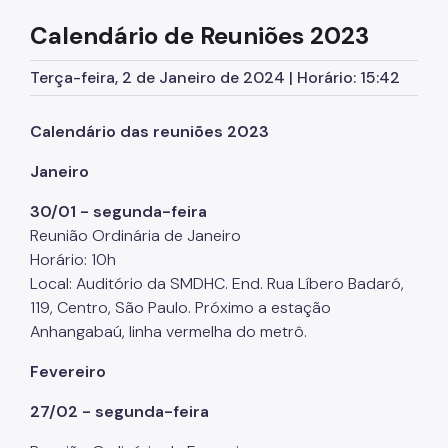
Educação em Direitos Humanos
Calendário de Reuniões 2023
Egressos e Familiares
Terça-feira, 2 de Janeiro de 2024 | Horário: 15:42
Igualdade Racial
Calendário das reuniões 2023
Imigrantes e Trabalho Decente
Janeiro
Juventude
LGBTI+
30/01 - segunda-feira
Reunião Ordinária de Janeiro
Mulheres
Horário: 10h
Local: Auditório da SMDHC. End. Rua Líbero Badaró,
Ouvidoria de Direitos Humanos
119, Centro, São Paulo. Próximo a estação
Pessoa Idosa
Anhangabaú, linha vermelha do metrô.
Pessoas Desaparecidas
Fevereiro
Políticas sobre Drogas
27/02 - segunda-feira
População em Situação de Rua