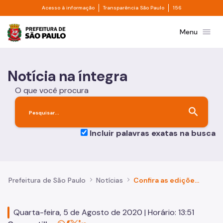
Divisor de acesso à informação
Divisor de transpa
Pular para o Conteúdo principal
Acesso à informação
Transparência São Paulo
156
Prefeitura de São Paulo
menu
Menu
Notícia na íntegra
O que você procura
search
Incluir palavras exatas na busca
Prefeitura de São Paulo
Notícias
Confira as edições de ações internacionais de enfrentamento ao coronavírus
Quarta-feira, 5 de Agosto de 2020 | Horário: 13:51