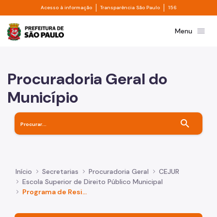
Divisor de acesso à informação
Divisor de transpa
Pular para o Conteúdo principal
Acesso à informação
Transparência São Paulo
156
Prefeitura de São Paulo
menu
Menu
Procuradoria Geral do
Município
search
Início
Secretarias
Procuradoria Geral
CEJUR
Escola Superior de Direito Público Municipal
Programa de Residência Jurídica