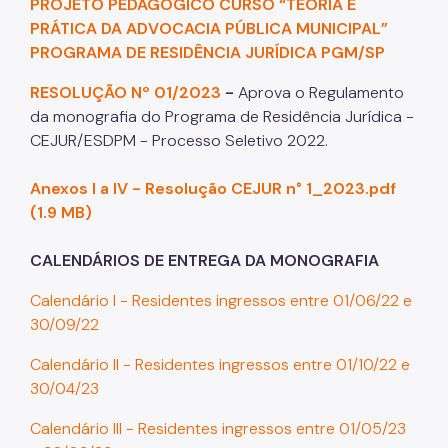
PROJETO PEDAGÓGICO CURSO “TEORIA E
REVISTA JURÍDICA
PRÁTICA DA ADVOCACIA PÚBLICA MUNICIPAL”
Notícias
PROGRAMA DE RESIDÊNCIA JURÍDICA PGM/SP
Fale Conosco
RESOLUÇÃO Nº 01/2023
-
Aprova o Regulamento
da monografia do Programa de Residência Jurídica -
CEJUR/ESDPM - Processo Seletivo 2022.
Anexos I a IV - Resolução CEJUR n° 1_2023.pdf
(1.9 MB)
CALENDÁRIOS DE ENTREGA DA MONOGRAFIA
Calendário I - Residentes ingressos entre 01/06/22 e
30/09/22
Calendário II - Residentes ingressos entre 01/10/22 e
30/04/23
Calendário III - Residentes ingressos entre 01/05/23