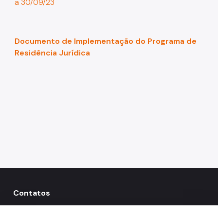
a 30/09/23
Documento de Implementação do Programa de
Residência Jurídica
Contatos
156
call