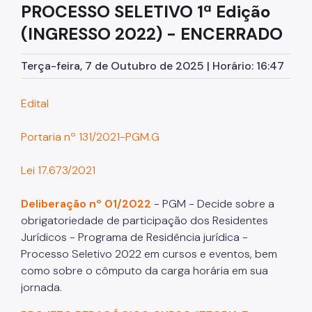
PROCESSO SELETIVO 1ª Edição
Cursos
(INGRESSO 2022) - ENCERRADO
Cursos Anteriores
Terça-feira, 7 de Outubro de 2025 | Horário: 16:47
Direitos e Deveres do Aluno
Trilhas Formativas
Edital
CEJUR Para Todos
Portaria nº 131/2021-PGM.G
Palestras e Seminários
Lei 17.673/2021
Séries especiais
Deliberação nº 01/2022
- PGM - Decide sobre a
Aulas abertas
obrigatoriedade de participação dos Residentes
Escola Superior de Direito Público Municipal
Jurídicos - Programa de Residência jurídica -
Processo Seletivo 2022 em cursos e eventos, bem
Pós-Graduação
como sobre o cômputo da carga horária em sua
jornada.
Programa de Residência Jurídica