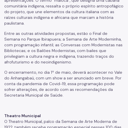
apresentações. O termo “maloca”, que designa uma cabana
comunitária indígena, ressalta o próprio espírito antropofágico
do projeto, que une elementos da cultura italiana com as
raízes culturais indígena e africana que marcam a história
paulistana.
Entre as outras atividades propostas, estão o Final de
Semana no Parque Ibirapuera; a Semana de Arte Moderninha,
com programação infantil; as Conversas com Modernistas nas
Bibliotecas; e os Bailões Modernistas, com bailes que
privilegiam a cultura negra e indígena, trazendo traços do
afrofuturismo e do neoindigenismo.
O encerramento, no dia 1º de maio, deverá acontecer no Vale
do Anhangabaú, com um show a ser anunciado em breve. Por
conta da pandemia de Covid-19, essa programação pode
sofrer alterações, de acordo com as recomendações da
Secretaria Municipal de Saúde.
Theatro Municipal
O Theatro Municipal, palco da Semana de Arte Moderna de
1922, também recebe programação especial nesses 100 dias.