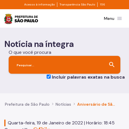
Divisor de acesso à informação
Divisor de transpa
Pular para o Conteúdo principal
Acesso à informação
Transparência São Paulo
156
Prefeitura de São Paulo
menu
Menu
Notícia na íntegra
O que você procura
search
Incluir palavras exatas na busca
Prefeitura de São Paulo
Notícias
Aniversário de São Paulo abre programação do Centenário da Semana de Arte Moderna de 1922
Quarta-feira, 19 de Janeiro de 2022 | Horário: 18:45