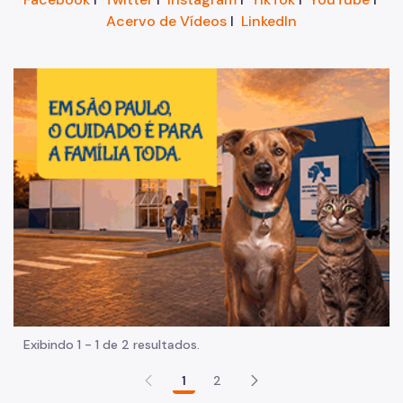
Acervo de Vídeos
I
LinkedIn
Im
Exibindo 1 - 1 de 2 resultados.
1
2