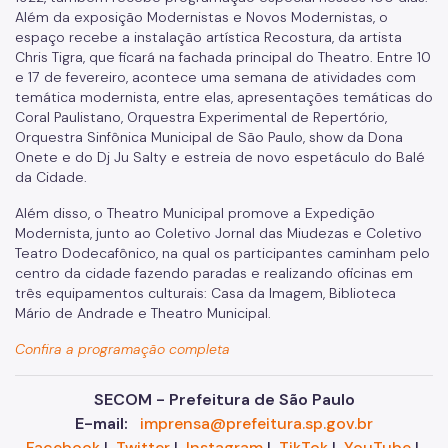
Além da exposição Modernistas e Novos Modernistas, o
espaço recebe a instalação artística Recostura, da artista
Chris Tigra, que ficará na fachada principal do Theatro. Entre 10
e 17 de fevereiro, acontece uma semana de atividades com
temática modernista, entre elas, apresentações temáticas do
Coral Paulistano, Orquestra Experimental de Repertório,
Orquestra Sinfônica Municipal de São Paulo, show da Dona
Onete e do Dj Ju Salty e estreia de novo espetáculo do Balé
da Cidade.
Além disso, o Theatro Municipal promove a Expedição
Modernista, junto ao Coletivo Jornal das Miudezas e Coletivo
Teatro Dodecafônico, na qual os participantes caminham pelo
centro da cidade fazendo paradas e realizando oficinas em
três equipamentos culturais: Casa da Imagem, Biblioteca
Mário de Andrade e Theatro Municipal.
Confira a programação completa
SECOM - Prefeitura de São Paulo
E-mail:
imprensa@prefeitura.sp.gov.br
Facebook
I
Twitter
I
Instagram
I
TikTok
I
YouTube
I