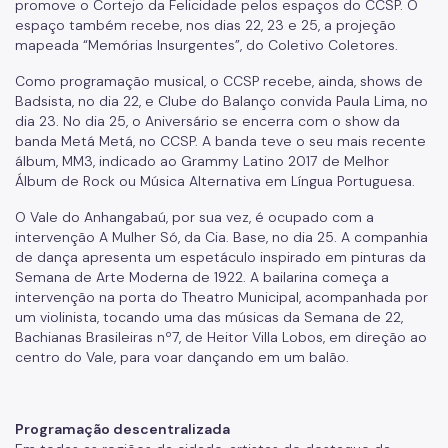
promove o Cortejo da Felicidade pelos espaços do CCSP. O
espaço também recebe, nos dias 22, 23 e 25, a projeção
mapeada “Memórias Insurgentes”, do Coletivo Coletores.
Como programação musical, o CCSP recebe, ainda, shows de
Badsista, no dia 22, e Clube do Balanço convida Paula Lima, no
dia 23. No dia 25, o Aniversário se encerra com o show da
banda Metá Metá, no CCSP. A banda teve o seu mais recente
álbum, MM3, indicado ao Grammy Latino 2017 de Melhor
Álbum de Rock ou Música Alternativa em Língua Portuguesa.
O Vale do Anhangabaú, por sua vez, é ocupado com a
intervenção A Mulher Só, da Cia. Base, no dia 25. A companhia
de dança apresenta um espetáculo inspirado em pinturas da
Semana de Arte Moderna de 1922. A bailarina começa a
intervenção na porta do Theatro Municipal, acompanhada por
um violinista, tocando uma das músicas da Semana de 22,
Bachianas Brasileiras nº7, de Heitor Villa Lobos, em direção ao
centro do Vale, para voar dançando em um balão.
Programação descentralizada