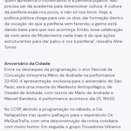
quem apresenta o modernismo é a periferia pujante. Não
precisa ser da academia para desenvolver cultura. A cultura
da periferia exala nos poros, e não só nos livros. Hoje, a
política pública chega para unir os dois, dar formação dentro
da vocação do que a periferia vem fazendo, a gente está
dando base para que isso aconteça. Então, essa celebração
de cem anos de Modernismo nada mais é do que ações
estruturantes para dar palco e voz à periferia”, ressalta Aline
Torres.
Aniversário da Cidade
Entre os destaques da programação, o ator Pascoal da
Conceição interpreta Mário de Andrade na performance
22+100. A apresentação, exclusiva para o aniversário de São
Paulo, será uma mescla do Manifesto Antropofágico, de
Oswald de Andrade, com textos de Mário de Andrade e
Manuel Bandeira. A performance acontece dia 25, 18h30.
No CCSP, abrindo a programação no sábado, a Cia.
Parlapatões traz quatro palhaços para o espetáculo Os
MeQueTreFe, com uma desconstrução da rotina cotidiana
com muito humor. Em seguida, o grupo Trovadores Urbanos