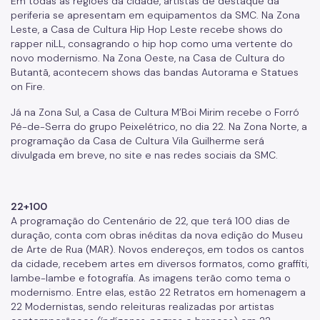
Em todas as regiões da cidade, artistas de destaque da
periferia se apresentam em equipamentos da SMC. Na Zona
Leste, a Casa de Cultura Hip Hop Leste recebe shows do
rapper niLL, consagrando o hip hop como uma vertente do
novo modernismo. Na Zona Oeste, na Casa de Cultura do
Butantã, acontecem shows das bandas Autorama e Statues
on Fire.
Já na Zona Sul, a Casa de Cultura M’Boi Mirim recebe o Forró
Pé-de-Serra do grupo Peixelétrico, no dia 22. Na Zona Norte, a
programação da Casa de Cultura Vila Guilherme será
divulgada em breve, no site e nas redes sociais da SMC.
22+100
A programação do Centenário de 22, que terá 100 dias de
duração, conta com obras inéditas da nova edição do Museu
de Arte de Rua (MAR). Novos endereços, em todos os cantos
da cidade, recebem artes em diversos formatos, como graffiti,
lambe-lambe e fotografia. As imagens terão como tema o
modernismo. Entre elas, estão 22 Retratos em homenagem a
22 Modernistas, sendo releituras realizadas por artistas