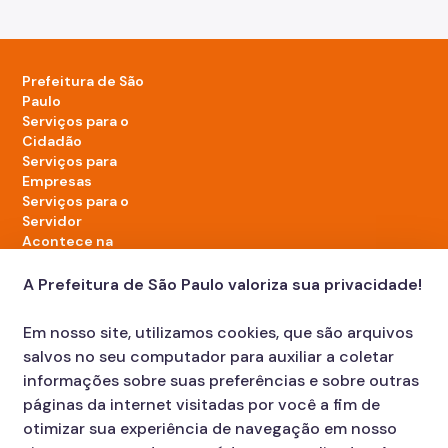
Prefeitura de São
Paulo
Serviços para o
Cidadão
Serviços para
Empresas
Serviços para o
Servidor
Acontece na
cidade
A Prefeitura de São Paulo valoriza sua privacidade!
LinkedIn da Prefeitura de São Paulo
TikTok da Prefeitura de São Paulo
YouTube da Prefeitura de São Paulo
X da Prefeitura de São Paulo
Instagram da Prefeitura de São Paulo
Facebook da Prefeitura de São Paulo
Em nosso site, utilizamos cookies, que são arquivos
Diário Oficial
salvos no seu computador para auxiliar a coletar
informações sobre suas preferências e sobre outras
páginas da internet visitadas por você a fim de
otimizar sua experiência de navegação em nosso