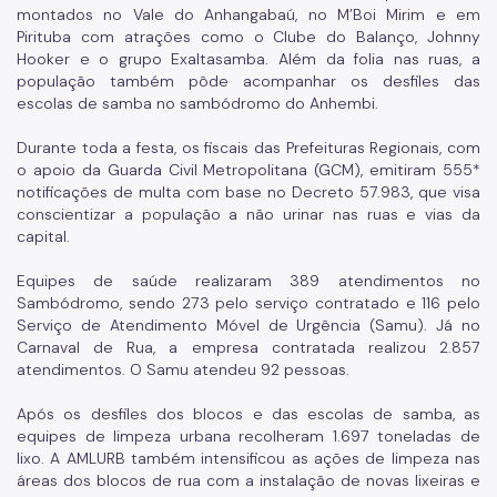
montados no Vale do Anhangabaú, no M’Boi Mirim e em
Pirituba com atrações como o Clube do Balanço, Johnny
Hooker e o grupo Exaltasamba. Além da folia nas ruas, a
população também pôde acompanhar os desfiles das
escolas de samba no sambódromo do Anhembi.
Durante toda a festa, os fiscais das Prefeituras Regionais, com
o apoio da Guarda Civil Metropolitana (GCM), emitiram 555*
notificações de multa com base no Decreto 57.983, que visa
conscientizar a população a não urinar nas ruas e vias da
capital.
Equipes de saúde realizaram 389 atendimentos no
Sambódromo, sendo 273 pelo serviço contratado e 116 pelo
Serviço de Atendimento Móvel de Urgência (Samu). Já no
Carnaval de Rua, a empresa contratada realizou 2.857
atendimentos. O Samu atendeu 92 pessoas.
Após os desfiles dos blocos e das escolas de samba, as
equipes de limpeza urbana recolheram 1.697 toneladas de
lixo. A AMLURB também intensificou as ações de limpeza nas
áreas dos blocos de rua com a instalação de novas lixeiras e