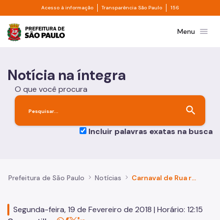
Divisor de acesso à informação
Divisor de transpa
Pular para o Conteúdo principal
Acesso à informação
Transparência São Paulo
156
Prefeitura de São Paulo
menu
Menu
Notícia na íntegra
O que você procura
search
Incluir palavras exatas na busca
Prefeitura de São Paulo
Notícias
Carnaval de Rua reúne mais de 12 milhões de pessoas em São Paulo
Segunda-feira, 19 de Fevereiro de 2018 | Horário: 12:15