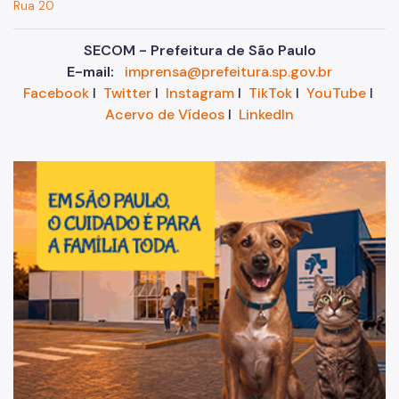
Rua 20
SECOM - Prefeitura de São Paulo
E-mail:
imprensa@prefeitura.sp.gov.br
Facebook
I
Twitter
I
Instagram
I
TikTok
I
YouTube
I
Acervo de Vídeos
I
LinkedIn
Im