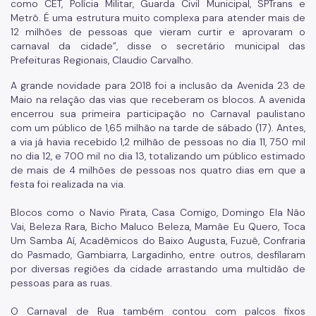
como CET, Polícia Militar, Guarda Civil Municipal, SPTrans e
Metrô. É uma estrutura muito complexa para atender mais de
12 milhões de pessoas que vieram curtir e aprovaram o
carnaval da cidade”, disse o secretário municipal das
Prefeituras Regionais, Claudio Carvalho.
A grande novidade para 2018 foi a inclusão da Avenida 23 de
Maio na relação das vias que receberam os blocos. A avenida
encerrou sua primeira participação no Carnaval paulistano
com um público de 1,65 milhão na tarde de sábado (17). Antes,
a via já havia recebido 1,2 milhão de pessoas no dia 11, 750 mil
no dia 12, e 700 mil no dia 13, totalizando um público estimado
de mais de 4 milhões de pessoas nos quatro dias em que a
festa foi realizada na via.
Blocos como o Navio Pirata, Casa Comigo, Domingo Ela Não
Vai, Beleza Rara, Bicho Maluco Beleza, Mamãe Eu Quero, Toca
Um Samba Aí, Acadêmicos do Baixo Augusta, Fuzuê, Confraria
do Pasmado, Gambiarra, Largadinho, entre outros, desfilaram
por diversas regiões da cidade arrastando uma multidão de
pessoas para as ruas.
O Carnaval de Rua também contou com palcos fixos