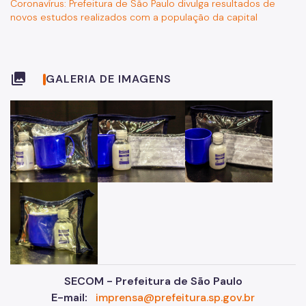
Coronavírus: Prefeitura de São Paulo divulga resultados de
novos estudos realizados com a população da capital
collections
GALERIA DE IMAGENS
SECOM - Prefeitura de São Paulo
E-mail:
imprensa@prefeitura.sp.gov.br