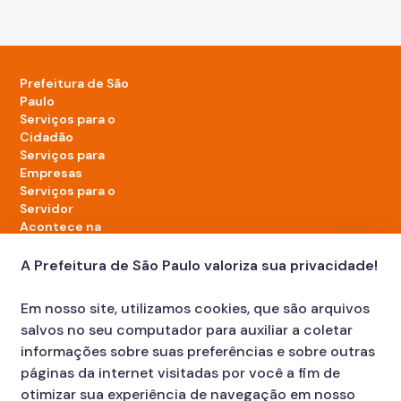
Prefeitura de São
Paulo
Serviços para o
Cidadão
Serviços para
Empresas
Serviços para o
Servidor
Acontece na
cidade
A Prefeitura de São Paulo valoriza sua privacidade!
LinkedIn da Prefeitura de São Paulo
TikTok da Prefeitura de São Paulo
YouTube da Prefeitura de São Paulo
X da Prefeitura de São Paulo
Instagram da Prefeitura de São Paulo
Facebook da Prefeitura de São Paulo
Em nosso site, utilizamos cookies, que são arquivos
Diário Oficial
salvos no seu computador para auxiliar a coletar
informações sobre suas preferências e sobre outras
páginas da internet visitadas por você a fim de
otimizar sua experiência de navegação em nosso