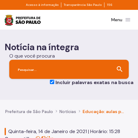
Divisor de acesso à informação
Divisor de transpa
Pular para o Conteúdo principal
Acesso à informação
Transparência São Paulo
156
Prefeitura de São Paulo
menu
Menu
Notícia na íntegra
O que você procura
search
Incluir palavras exatas na busca
Prefeitura de São Paulo
Notícias
Educação: aulas presenciais serão retomadas em fevereiro
Quinta-feira, 14 de Janeiro de 2021 | Horário: 15:28