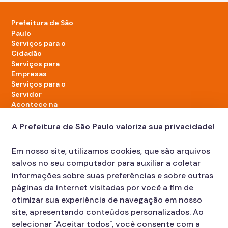
Prefeitura de São
Paulo
Serviços para o
Cidadão
Serviços para
Empresas
Serviços para o
Servidor
Acontece na
cidade
A Prefeitura de São Paulo valoriza sua privacidade!
LinkedIn da Prefeitura de São Paulo
TikTok da Prefeitura de São Paulo
YouTube da Prefeitura de São Paulo
X da Prefeitura de São Paulo
Instagram da Prefeitura de São Paulo
Facebook da Prefeitura de São Paulo
Em nosso site, utilizamos cookies, que são arquivos
Diário Oficial
salvos no seu computador para auxiliar a coletar
informações sobre suas preferências e sobre outras
páginas da internet visitadas por você a fim de
otimizar sua experiência de navegação em nosso
site, apresentando conteúdos personalizados. Ao
selecionar "Aceitar todos", você consente com a