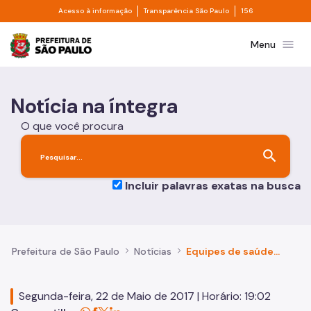
Divisor de acesso à informação
Divisor de transpa
Pular para o Conteúdo principal
Acesso à informação
Transparência São Paulo
156
Prefeitura de São Paulo
menu
Menu
Notícia na íntegra
O que você procura
search
Incluir palavras exatas na busca
Prefeitura de São Paulo
Notícias
Equipes de saúde fazem triagem e acolhimento na região da Nova Luz
Segunda-feira, 22 de Maio de 2017 | Horário: 19:02