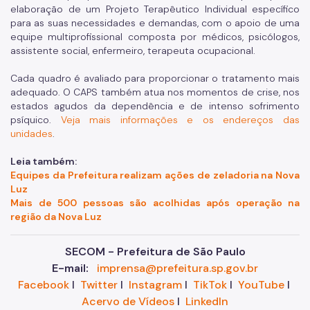
elaboração de um Projeto Terapêutico Individual específico
para as suas necessidades e demandas, com o apoio de uma
equipe multiprofissional composta por médicos, psicólogos,
assistente social, enfermeiro, terapeuta ocupacional.
Cada quadro é avaliado para proporcionar o tratamento mais
adequado. O CAPS também atua nos momentos de crise, nos
estados agudos da dependência e de intenso sofrimento
psíquico.
Veja mais informações e os endereços das
unidades
.
Leia também:
Equipes da Prefeitura realizam ações de zeladoria na Nova
Luz
Mais de 500 pessoas são acolhidas após operação na
região da Nova Luz
SECOM - Prefeitura de São Paulo
E-mail:
imprensa@prefeitura.sp.gov.br
Facebook
I
Twitter
I
Instagram
I
TikTok
I
YouTube
I
Acervo de Vídeos
I
LinkedIn