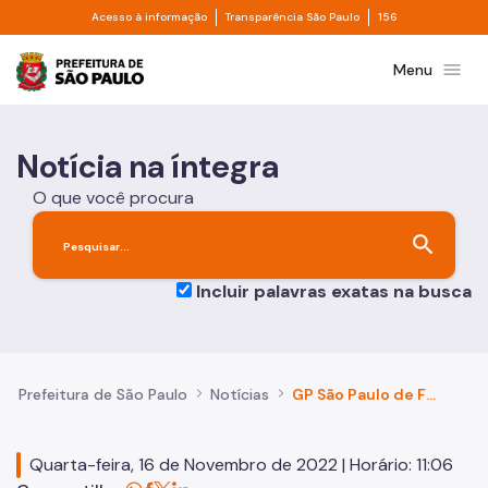
Divisor de acesso à informação
Divisor de transpa
Pular para o Conteúdo principal
Acesso à informação
Transparência São Paulo
156
Prefeitura de São Paulo
menu
Menu
Notícia na íntegra
O que você procura
search
Incluir palavras exatas na busca
Prefeitura de São Paulo
Notícias
GP São Paulo de F1 traz impacto econômico de R$ 1,3 bilhão para a capital paulista
Quarta-feira, 16 de Novembro de 2022 | Horário: 11:06