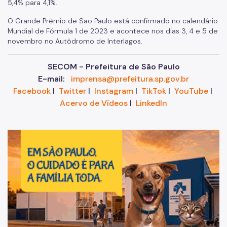
5,4% para 4,1%.
O Grande Prêmio de São Paulo está confirmado no calendário
Mundial de Fórmula 1 de 2023 e acontece nos dias 3, 4 e 5 de
novembro no Autódromo de Interlagos.
SECOM - Prefeitura de São Paulo
E-mail:
imprensa@prefeitura.sp.gov.br
Facebook
I
Twitter
I
Instagram
I
TikTok
I
YouTube
I
Acervo de Vídeos
I
LinkedIn
Im