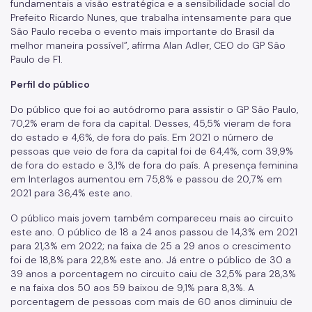
fundamentais a visão estratégica e a sensibilidade social do
Prefeito Ricardo Nunes, que trabalha intensamente para que
São Paulo receba o evento mais importante do Brasil da
melhor maneira possível”, afirma Alan Adler, CEO do GP São
Paulo de F1.
Perfil do público
Do público que foi ao autódromo para assistir o GP São Paulo,
70,2% eram de fora da capital. Desses, 45,5% vieram de fora
do estado e 4,6%, de fora do país. Em 2021 o número de
pessoas que veio de fora da capital foi de 64,4%, com 39,9%
de fora do estado e 3,1% de fora do país. A presença feminina
em Interlagos aumentou em 75,8% e passou de 20,7% em
2021 para 36,4% este ano.
O público mais jovem também compareceu mais ao circuito
este ano. O público de 18 a 24 anos passou de 14,3% em 2021
para 21,3% em 2022; na faixa de 25 a 29 anos o crescimento
foi de 18,8% para 22,8% este ano. Já entre o público de 30 a
39 anos a porcentagem no circuito caiu de 32,5% para 28,3%
e na faixa dos 50 aos 59 baixou de 9,1% para 8,3%. A
porcentagem de pessoas com mais de 60 anos diminuiu de