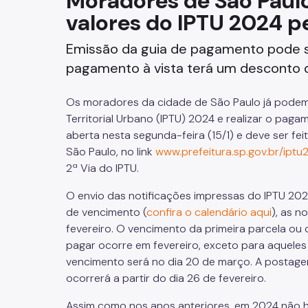
Moradores de São Paul
valores do IPTU 2024 pe
Fazenda
Emissão da guia de pagamento pode se
Funerários e Cemiteriais
pagamento à vista terá um desconto d
Mobilidade Urbana e Transport
Os moradores da cidade de São Paulo já podem c
Rua e Bairro
Territorial Urbano (IPTU) 2024 e realizar o pagam
aberta nesta segunda-feira (15/1) e deve ser fei
Saúde e Bem-estar
São Paulo, no link
www.prefeitura.sp.gov.br/iptu
2ª Via do IPTU.
Segurança
O envio das notificações impressas do IPTU 202
de vencimento (
confira o calendário aqui
), as n
Trabalho
fevereiro. O vencimento da primeira parcela ou
pagar ocorre em fevereiro, exceto para aqueles
vencimento será no dia 20 de março. A postagem
ocorrerá a partir do dia 26 de fevereiro.
Assim como nos anos anteriores, em 2024 não 