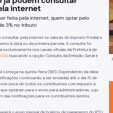
o já podem consultar
la internet
Impostos e Taxas
r feita pela internet; quem optar pelo
Legislação
e 3% no tributo
e
Licitações e Fornecedores
onsultar pela internet os valores do Imposto Predial e
Nota do Milhão
ento à vista ou da primeira parcela. A consulta foi
ta exclusivamente nos canais oficiais da Prefeitura de
Oportunidades
2024
, buscando a opção Consulta da Emissão Geral e
Programas e Benefícios
4 começa na quinta-feira (18/1). Dependendo da data
otificações continuarão a ser enviadas até o dia 15 de
 cota única de todos os contribuintes com imposto a
 que optaram para o envio para administradoras, cujo
 das notificações para os contribuintes isentos
haverá o envio mensal de boletos de pagamento do IPTU