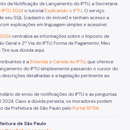
ento da Notificação de Lançamento do IPTU, a Secretaria
e IPTU 2024
o tutorial
Explicando o IPTU
. O serviço
 de seu SQL (cadastro do imóvel) e tenham acesso a
com explicações em linguagem simples e acessível.
 2024
centraliza as informações sobre o imposto de
ão Geral e 2ª Via do IPTU; Forma de Pagamento; Meu
 Tire sua dúvida aqui.
ntribuintes é a
Entenda a Cartela do IPTU
, que oferece
ançamento do IPTU simplesmente passando o cursor do
 descrições detalhadas e a legislação pertinente ao
dário de envio de notificações do IPTU e as perguntas
TU 2024. Caso a dúvida persista, os moradores podem
o da Prefeitura de São Paulo pelo
Portal SP156
.
eitura de São Paulo