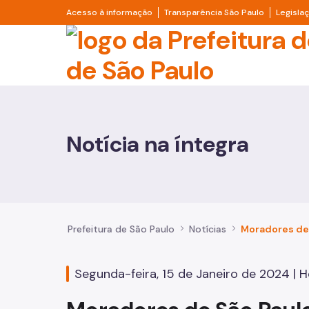
Pular para o Conteúdo principal
Divisor de acesso à informação
Divisor d
Acesso à informação
Transparência São Paulo
Legisla
Prefeitura de São Pa
Cidadão
Animais
Notícia na íntegra
Casa e Moradia
Cultura e Economia Criativa
Educação
Prefeitura de São Paulo
Notícias
Esportes e Lazer
Segunda-feira, 15 de Janeiro de 2024 | Hor
Família e Assistência Social