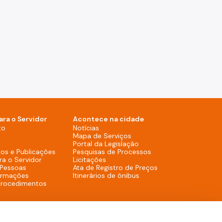
ara o Servidor
Acontece na cidade
Notícias (Rodapé - Desktop)
to
Notícias
Mapa de Serviços (Rodapé 
Mapa de Serviços
Portal da Legislação (Ro
Portal da Legislação
Pesquisas de Process
os e Publicações
Pesquisas de Processos
Licitações (Rodapé - Desktop)
ra o Servidor
Licitações
Ata de Registro de
 Pessoas
Ata de Registro de Preços
Itinerários de ônibus (R
ormações
Itinerários de ônibus
procedimentos