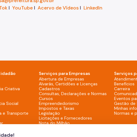
sa@prefeitura.sp.gov.br
Tok
I
YouTube
I
Acervo de Vídeos
I
LinkedIn
Cidadão
Serviços para Empresas
Serviços p
sktop)
Abertura de Empresas
Atendimen
Alvarás, Certidões e Licenças
Benefícios
overno (Rodapé - Desktop)
a Criativa
Cadastros
Carreira
Consultas, Declarações e Normas
Comunicad
Cursos
Eventos pa
cia Social
Empreendedorismo
Gestão de
Impostos e Taxas
Minhas inf
a e Transporte
Legislação
Normas e 
Licitações e Fornecedores
ar
Nota do Milhão
Oportunidades
Programas e Benefícios
cidade!