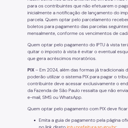
para os contribuintes que não efetuarem o paga
inicialmente a notificação de lançamento do i
parcela. Quem optar pelo parcelamento receber
boletos para pagamento das parcelas seguintes
mensalmente, conforme os vencimentos de cada
Quem optar pelo pagamento do IPTU à vista ter
quitar o imposto à vista é evitar o eventual e
que gera acréscimos moratórios.
PIX
– Em 2024, além das formas já tradicionais
poderão utilizar o sistema PIX para pagar o tri
contribuinte deve acessar exclusivamente o e
da Fazenda de São Paulo ressalta que não envia
e-mail, SMS ou WhatsApp.
Quem optar pelo pagamento com PIX deve ficar 
Emita a guia de pagamento pela página ofi
no link direto
iptu.prefeitura.sp.gov.br
;