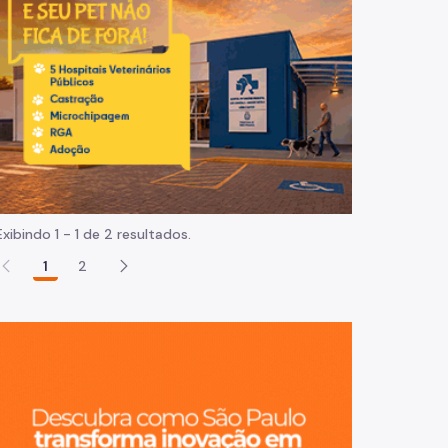
Normas e procedimentos
Exibindo 1 - 1 de 2 resultados.
1
2
São Paulo, ci