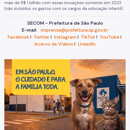
mais de R$ 1 bilhão com essas inovações somente em 2022
(não incluídos os gastos com os cargos da educação infantil).
SECOM - Prefeitura de São Paulo
E-mail:
imprensa@prefeitura.sp.gov.br
Facebook
I
Twitter
I
Instagram
I
TikTok
I
YouTube
I
Acervo de Vídeos
I
LinkedIn
Im