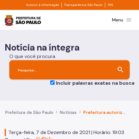
Divisor de acesso à informação
Divisor de transpa
Pular para o Conteúdo principal
Acesso à informação
Transparência São Paulo
156
Prefeitura de São Paulo
menu
Menu
Notícia na íntegra
O que você procura
search
Incluir palavras exatas na busca
Prefeitura de São Paulo
Notícias
Prefeitura autoriza nomeação de 6 mil aprovados em concursos públicos
Terça-feira, 7 de Dezembro de 2021 | Horário: 19:03