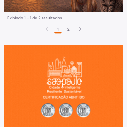
Exibindo 1 - 1 de 2 resultados.
1
2
Sã