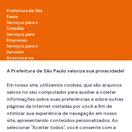
Prefeitura de São
Paulo
Serviços para o
Cidadão
Serviços para
Empresas
Serviços para o
Servidor
Acontece na
cidade
A Prefeitura de São Paulo valoriza sua privacidade!
LinkedIn da Prefeitura de São Paulo
TikTok da Prefeitura de São Paulo
YouTube da Prefeitura de São Paulo
X da Prefeitura de São Paulo
Instagram da Prefeitura de São Paulo
Facebook da Prefeitura de São Paulo
Em nosso site, utilizamos cookies, que são arquivos
Diário Oficial
salvos no seu computador para auxiliar a coletar
informações sobre suas preferências e sobre outras
páginas da internet visitadas por você a fim de
otimizar sua experiência de navegação em nosso
site, apresentando conteúdos personalizados. Ao
selecionar "Aceitar todos", você consente com a