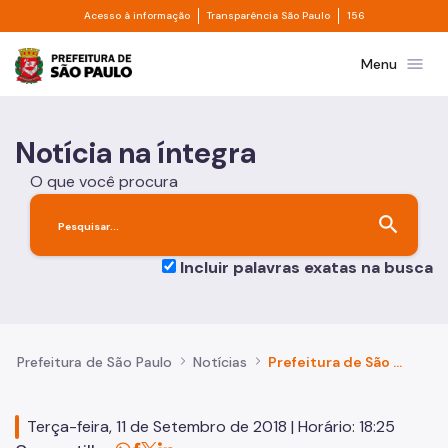
Divisor de acesso à informação
Divisor de transpa
Pular para o Conteúdo principal
Acesso à informação
Transparência São Paulo
156
Prefeitura de São Paulo
menu
Menu
Notícia na íntegra
O que você procura
search
Incluir palavras exatas na busca
Prefeitura de São Paulo
Notícias
Prefeitura de São Paulo e SP Negócios firmam acordo com o setor privado para viabilizar o polo de confecções na Zona Leste
Terça-feira, 11 de Setembro de 2018 | Horário: 18:25