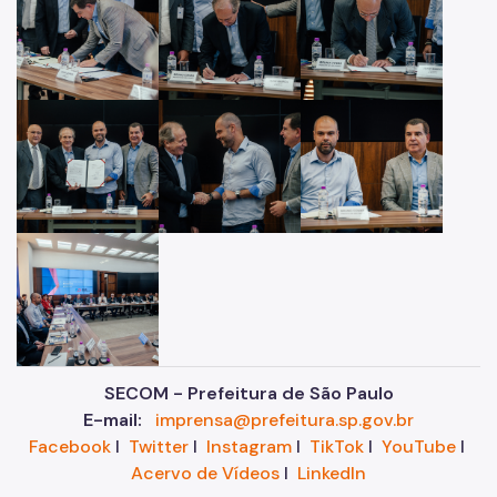
SECOM - Prefeitura de São Paulo
E-mail:
imprensa@prefeitura.sp.gov.br
Facebook
I
Twitter
I
Instagram
I
TikTok
I
YouTube
I
Acervo de Vídeos
I
LinkedIn