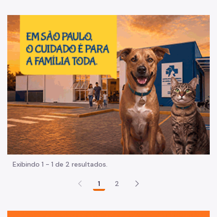
Im
Exibindo 1 - 1 de 2 resultados.
1
2
Sã