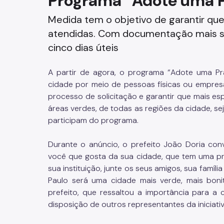
Programa “Adote uma P
Fazenda
Medida tem o objetivo de garantir que
atendidas. Com documentação mais si
Funerários e Cemiteriais
cinco dias úteis
Mobilidade Urbana e Transport
A partir de agora, o programa “Adote uma Pr
cidade por meio de pessoas físicas ou empresa
Rua e Bairro
processo de solicitação e garantir que mais es
áreas verdes, de todas as regiões da cidade, s
Saúde e Bem-estar
participam do programa.
Segurança
Durante o anúncio, o prefeito João Doria con
você que gosta da sua cidade, que tem uma pr
Trabalho
sua instituição, junte os seus amigos, sua famí
Paulo será uma cidade mais verde, mais bonit
prefeito, que
ressaltou a importância para a 
disposição de outros representantes da iniciati