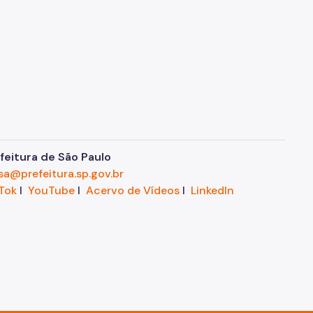
eitura de São Paulo
sa@prefeitura.sp.gov.br
Tok
I
YouTube
I
Acervo de Vídeos
I
LinkedIn