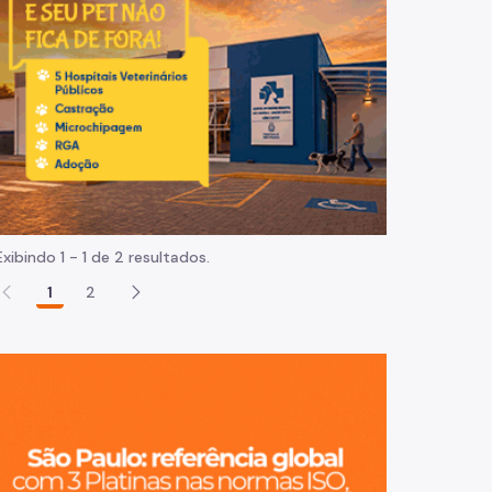
Normas e procedimentos
Exibindo 1 - 1 de 2 resultados.
1
2
São Paulo, ci