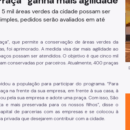
raça” ganha mais agilidade
Impostos e Taxas
 5 mil áreas verdes da cidade possam ser
mples, pedidos serão avaliados em até
Legislação
e
Licitações e Fornecedores
aça”, que permite a conservação de áreas verdes da
s, foi aprimorado. A medida visa dar mais agilidade ao
Nota do Milhão
paços possam ser atendidos. O objetivo é que cinco mil
ejam conservadas por parceiros. Atualmente, 400 praças
Oportunidades
Programas e Benefícios
vidou a população para participar do programa. “Para
aça na frente da sua empresa, em frente à sua casa, à
lia ou pela sua empresa e adote uma praça. Com isso, São
a e mais preservada para os nossos filhos”, disse o
capital de parcerias com as empresas e se colocou à
va privada que desejarem contribuir com a cidade.