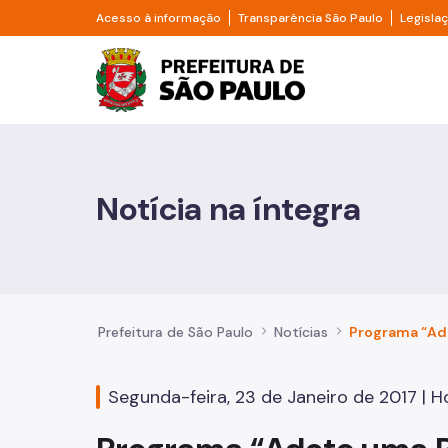
Pular para o Conteúdo principal
Divisor de acesso à informação
Divisor d
Acesso à informação
Transparência São Paulo
Legisla
Prefeitura de São Pa
Cidadão
Animais
Notícia na íntegra
Casa e Moradia
Cultura e Economia Criativa
Educação
Prefeitura de São Paulo
Notícias
Esportes e Lazer
Segunda-feira, 23 de Janeiro de 2017 | Ho
Família e Assistência Social