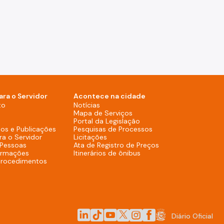
ara o Servidor
Acontece na cidade
Notícias (Rodapé - Desktop)
to
Notícias
Mapa de Serviços (Rodapé 
Mapa de Serviços
Portal da Legislação (Ro
Portal da Legislação
Pesquisas de Process
os e Publicações
Pesquisas de Processos
Licitações (Rodapé - Desktop)
ra o Servidor
Licitações
Ata de Registro de
 Pessoas
Ata de Registro de Preços
Itinerários de ônibus (R
ormações
Itinerários de ônibus
procedimentos
LinkedIn da Prefeitura de São Paulo
TikTok da Prefeitura de São Paulo
YouTube da Prefeitura de São Paulo
X da Prefeitura de São Paulo
Instagram da Prefeitura de 
Facebook da Prefeitura 
Diário Oficial