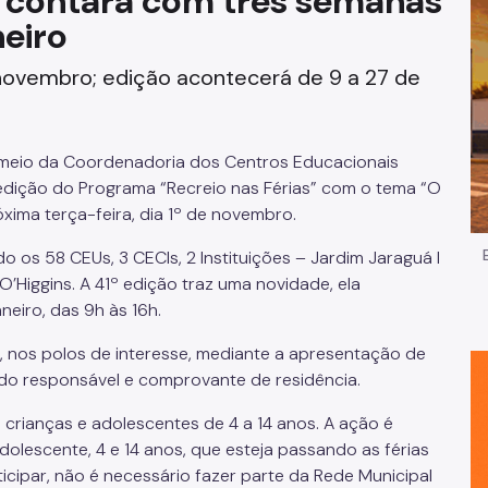
3 contará com três semanas
eiro
Impostos e Taxas
e novembro; edição acontecerá de 9 a 27 de
Legislação
e
Licitações e Fornecedores
 meio da Coordenadoria dos Centros Educacionais
Nota do Milhão
 edição do Programa “Recreio nas Férias” com o tema “O
róxima terça-feira, dia 1º de novembro.
Oportunidades
o os 58 CEUs, 3 CECIs, 2 Instituições – Jardim Jaraguá I
O’Higgins. A 41º edição traz uma novidade, ela
Programas e Benefícios
neiro, das 9h às 16h.
e, nos polos de interesse, mediante a apresentação de
 do responsável e comprovante de residência.
 crianças e adolescentes de 4 a 14 anos. A ação é
olescente, 4 e 14 anos, que esteja passando as férias
icipar, não é necessário fazer parte da Rede Municipal