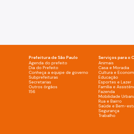
Prefeitura de São Paulo
Serviços para o 
Agenda do prefeito (Rodapé - De
Agenda do prefeito
Animais
Dia do Prefeito (Rodapé - Desktop)
Dia do Prefeito
Casa e Moradia
Conheça a equipe de g
Conheça a equipe de governo
Cultura e Economi
Subprefeituras (Rodapé - Desktop)
Subprefeituras
Educação
Secretarias (Rodapé - Desktop)
Secretarias
Esportes e Lazer
Outros órgãos (Rodapé - Desktop)
Outros órgãos
Família e Assistên
156 (Rodapé - Desktop)
156
Fazenda
Mobilidade Urban
Rua e Bairro
Saúde e Bem-est
Segurança
Trabalho