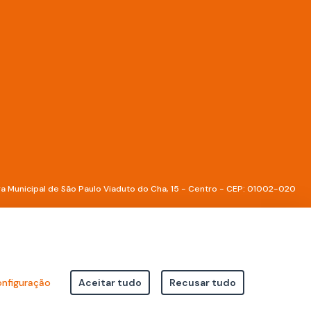
a Municipal de São Paulo Viaduto do Cha, 15 - Centro - CEP: 01002-020
nfiguração
Aceitar tudo
Recusar tudo