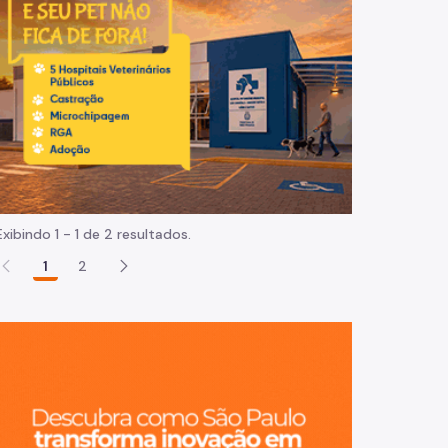
Normas e procedimentos
Exibindo 1 - 1 de 2 resultados.
1
2
São Paulo, ci