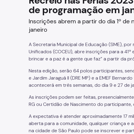
Recreio nas Férias 202
de programação em jan
Fazenda
Inscrições abrem a partir do dia 1º d
Funerários e Cemiteriais
janeiro
Mobilidade Urbana e Transport
A Secretaria Municipal de Educação (SME), por
Rua e Bairro
Unificados (COCEU), abre inscrições para a 41ª
brincar e a paz é a gente que faz” a partir da p
Saúde e Bem-estar
Nesta edição, serão 64 polos participantes, send
e Jardim Jaraguá II (DRE MP) e a EMEF Bernardo 
Segurança
acontecerá em três semanas, do dia 9 e 27 de ja
Trabalho
As inscrições podem ser feitas, presencialment
RG ou Certidão de Nascimento do participante,
A expectativa é atender aproximadamente 17 mil
aberta para a comunidade, qualquer criança e ad
na cidade de São Paulo pode se inscrever e part