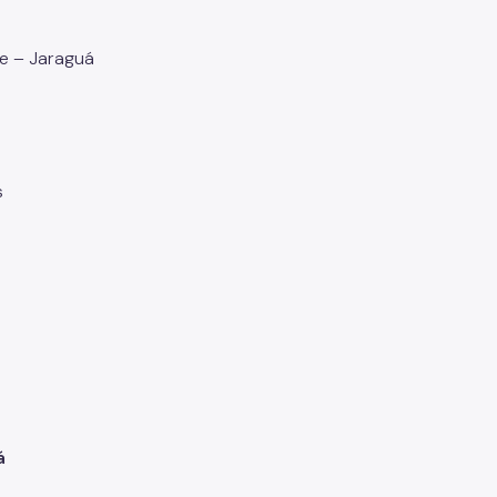
e – Jaraguá
s
uá