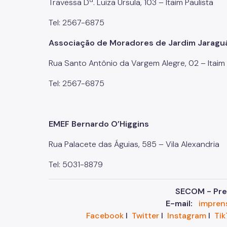
Travessa Dª. Luiza Ursula, 103 – Itaim Paulista
Tel: 2567-6875
Associação de Moradores de Jardim Jaragu
Rua Santo Antônio da Vargem Alegre, 02 – Itaim
Tel: 2567-6875
EMEF Bernardo O’Higgins
Rua Palacete das Águias, 585 – Vila Alexandria
Tel: 5031-8879
SECOM - Pref
E-mail:
impren
Facebook
I
Twitter
I
Instagram
I
Tik