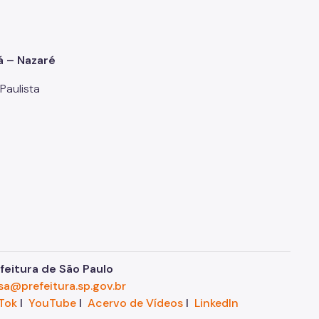
á – Nazaré
 Paulista
eitura de São Paulo
sa@prefeitura.sp.gov.br
Tok
I
YouTube
I
Acervo de Vídeos
I
LinkedIn