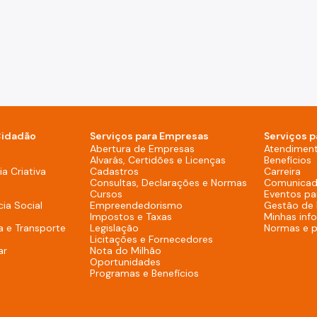
Cidadão
Serviços para Empresas
Serviços p
sktop)
Abertura de Empresas
Atendimen
Alvarás, Certidões e Licenças
Benefícios
overno (Rodapé - Desktop)
a Criativa
Cadastros
Carreira
Consultas, Declarações e Normas
Comunicad
Cursos
Eventos pa
cia Social
Empreendedorismo
Gestão de
Impostos e Taxas
Minhas inf
a e Transporte
Legislação
Normas e 
Licitações e Fornecedores
ar
Nota do Milhão
Oportunidades
Programas e Benefícios