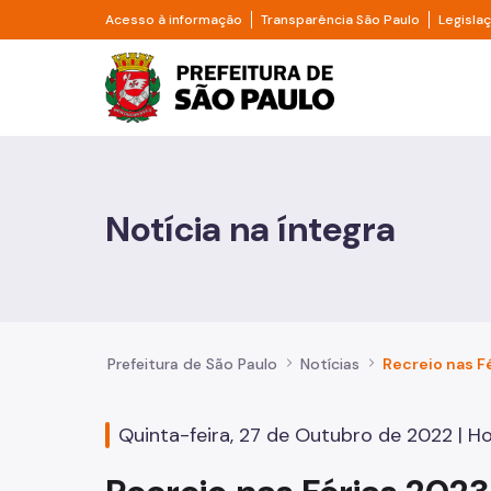
Pular para o Conteúdo principal
Divisor de acesso à informação
Divisor d
Acesso à informação
Transparência São Paulo
Legisla
Prefeitura de São Pa
Cidadão
Animais
Notícia na íntegra
Casa e Moradia
Cultura e Economia Criativa
Educação
Prefeitura de São Paulo
Notícias
Esportes e Lazer
Quinta-feira, 27 de Outubro de 2022 | Ho
Família e Assistência Social