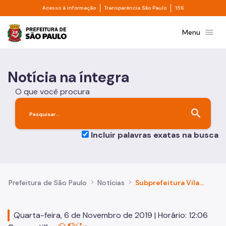
Divisor de acesso à informação
Divisor de transpa
Pular para o Conteúdo principal
Acesso à informação
Transparência São Paulo
156
Prefeitura de São Paulo
menu
Menu
Notícia na íntegra
O que você procura
search
Incluir palavras exatas na busca
Prefeitura de São Paulo
Notícias
Subprefeitura Vila Mariana institui o Comitê do Bairro Amigo do Idoso
Quarta-feira, 6 de Novembro de 2019 | Horário: 12:06