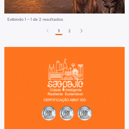
Exibindo 1 - 1 de 2 resultados.
1
2
Sã