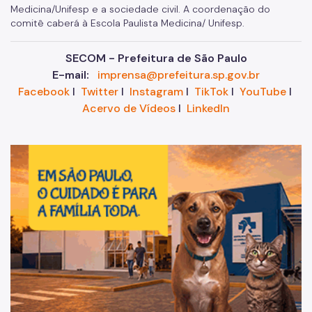
Medicina/Unifesp e a sociedade civil. A coordenação do
comitê caberá à Escola Paulista Medicina/ Unifesp.
SECOM - Prefeitura de São Paulo
E-mail:
imprensa@prefeitura.sp.gov.br
Facebook
I
Twitter
I
Instagram
I
TikTok
I
YouTube
I
Acervo de Vídeos
I
LinkedIn
Im