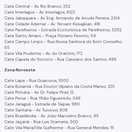
Cate Central - Av. Rio Branco, 252
Cate Interlagos - Av. Interlagos, 6122
Cate Jabaquara - Av. Eng. Armando de Arruda Pereira, 2314
Cate Cidade Ademar - Av. Yervant Kissajikian, 416
Cate Parelheiros - Estrada Ecoturística de Parelheiros, 5252
Cate Santo Amaro - Praça Floriano Peixoto, 54
Cate Campo Limpo - Rua Nossa Senhora do Bom Conselho,
65
Cate Vila Prudente - Av. do Oratório, 172
Cate Capela do Socorro - Rua Cassiano dos Santos, 499
Zona Noroeste
Cate Lapa - Rua Guaicurus, 1000
Cate Butantã - Rua Doutor Ulpiano da Costa Manso, 201
Cate Pirituba - Av. Dr. Felipe Pinel, 12
Cate Perus - Rua Ylídio Figueiredo, 349
Cate Jaraguá - Estrada de Taipas, 990
Cate Santana - Av. Tucuruvi, 808
Cate Brasilândia - Av. João Marcelino Branco, 95
Cate Jaçanã - Rua Luis Stamatis, 300
Cate Vila Maria/Vila Guilherme - Rua General Mendes, 111