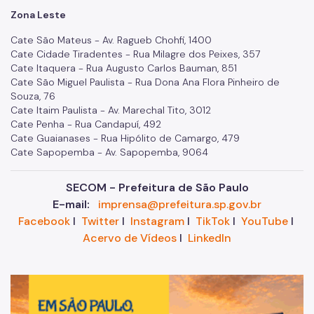
Zona Leste
Cate São Mateus - Av. Ragueb Chohfi, 1400
Cate Cidade Tiradentes - Rua Milagre dos Peixes, 357
Cate Itaquera - Rua Augusto Carlos Bauman, 851
Cate São Miguel Paulista - Rua Dona Ana Flora Pinheiro de
Souza, 76
Cate Itaim Paulista - Av. Marechal Tito, 3012
Cate Penha - Rua Candapuí, 492
Cate Guaianases - Rua Hipólito de Camargo, 479
Cate Sapopemba - Av. Sapopemba, 9064
SECOM - Prefeitura de São Paulo
E-mail:
imprensa@prefeitura.sp.gov.br
Facebook
I
Twitter
I
Instagram
I
TikTok
I
YouTube
I
Acervo de Vídeos
I
LinkedIn
Im