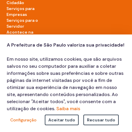
Cidadão
Serviços para
Empresas
Serviços para o
Servidor
Acontece na
cidade
A Prefeitura de São Paulo valoriza sua privacidade!
LinkedIn da Prefeitura de São Paulo
TikTok da Prefeitura de São Paulo
YouTube da Prefeitura de São Paulo
X da Prefeitura de São Paulo
Instagram da Prefeitura de São Paulo
Facebook da Prefeitura de São Paulo
Em nosso site, utilizamos cookies, que são arquivos
Diário Oficial
salvos no seu computador para auxiliar a coletar
informações sobre suas preferências e sobre outras
páginas da internet visitadas por você a fim de
otimizar sua experiência de navegação em nosso
site, apresentando conteúdos personalizados. Ao
selecionar "Aceitar todos", você consente com a
utilização de cookies.
Saiba mais
Faça sua Solicitação
Atendimento:
Configuração
Aceitar tudo
Recusar tudo
© COPYRIGHT 2023, Prefeitura Municipal de São Paulo Viaduto do
Cha, 15 - Centro - CEP: 01002-020