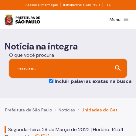
Divisor de acesso à informação
Divisor de transpa
Pular para o Conteúdo principal
Acesso à informação
Transparência São Paulo
156
Prefeitura de São Paulo
menu
Menu
Notícia na íntegra
O que você procura
search
Incluir palavras exatas na busca
Prefeitura de São Paulo
Notícias
Unidades do Cate finalizam o mês de março com mais de 400 vagas de emprego
Segunda-feira, 28 de Março de 2022 | Horário: 14:54