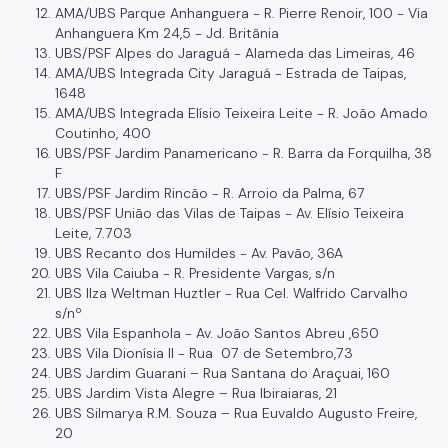
AMA/UBS Parque Anhanguera - R. Pierre Renoir, 100 - Via
Anhanguera Km 24,5 - Jd. Britânia
UBS/PSF Alpes do Jaraguá - Alameda das Limeiras, 46
AMA/UBS Integrada City Jaraguá - Estrada de Taipas,
1648
AMA/UBS Integrada Elísio Teixeira Leite - R. João Amado
Coutinho, 400
UBS/PSF Jardim Panamericano - R. Barra da Forquilha, 38
F
UBS/PSF Jardim Rincão - R. Arroio da Palma, 67
UBS/PSF União das Vilas de Taipas - Av. Elísio Teixeira
Leite, 7.703
UBS Recanto dos Humildes - Av. Pavão, 36A
UBS Vila Caiuba - R. Presidente Vargas, s/n
UBS Ilza Weltman Huztler - Rua Cel. Walfrido Carvalho
s/nº
UBS Vila Espanhola - Av. João Santos Abreu ,650
UBS Vila Dionísia II - Rua 07 de Setembro,73
UBS Jardim Guarani – Rua Santana do Araçuai, 160
UBS Jardim Vista Alegre – Rua Ibiraiaras, 21
UBS Silmarya R.M. Souza – Rua Euvaldo Augusto Freire,
20