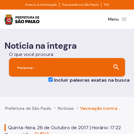
Divisor de acesso à informação
Divisor de transpa
Pular para o Conteúdo principal
Acesso à informação
Transparência São Paulo
156
Prefeitura de São Paulo
menu
Menu
Notícia na íntegra
O que você procura
search
Incluir palavras exatas na busca
Prefeitura de São Paulo
Notícias
Vacinação contra febre amarela continua neste fim de semana nas UBS da Zona Norte
Quinta-feira, 26 de Outubro de 2017 | Horário: 17:22