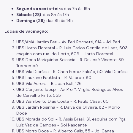
Segunda a sexta-feira
das 7h às 19h
Sábado (28)
, das 8h às 17h
Domingo (29)
, das 8h às 14h
Locais de vacinação:
UBS/AMA Jardim Peri - Av. Peri Rochetti, 914 - Jd. Peri
UBS Horto Florestal - R. Luis Carlos Gentile de Laet, 603,
esquina com rua. do Horto, 603 - Horto Florestal
UBS Dona Mariquinha Sciascia - R. Dr. José Vicente, 39 -
Tremembé
UBS Vila Dionísia - R. Chen Ferraz Falcão, 50, Vila Dionísia
UBS Lauzane Pauklista - R. Valorbe, 80
UBS Vila Aurora - R. Jean Buff, 126
UBS Conjunto Ipesp - Av. Profª. Virgilia Rodrigues Alves
de Carvalho Pinto, 555
UBS Wamberto Dias Costa - R. Paulo César, 60
UBS Jardim Rosinha - R. Dalva de Oliveira, 82 - Morro
Doce
UBS Morada do Sol - R. Assis Brasil, 31, esquina com Pça.
Luiz Vaz de Camões - Sol Nascente
UBS Morro Doce - R. Alberto Calix, 55 - Jd. Canaã