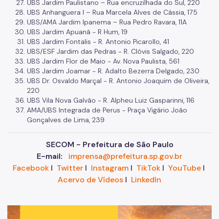
UBS Jardim Paulistano – Rua encruzilhada do Sul, 220
UBS Anhanguera I – Rua Marcela Alves de Cássia, 175
UBS/AMA Jardim Ipanema – Rua Pedro Ravara, 11A
UBS Jardim Apuanã - R Hum, 19
UBS Jardim Fontalis - R. Antonio Picarollo, 41
UBS/ESF Jardim das Pedras - R. Clóvis Salgado, 220
UBS Jardim Flor de Maio - Av. Nova Paulista, 561
UBS Jardim Joamar - R. Adalto Bezerra Delgado, 230
UBS Dr. Osvaldo Marçal - R. Antonio Joaquim de Oliveira,
220
UBS Vila Nova Galvão - R. Alpheu Luiz Gasparinni, 116
AMA/UBS Integrada de Perus - Praça Vigário João
Gonçalves de Lima, 239
SECOM - Prefeitura de São Paulo
E-mail:
imprensa@prefeitura.sp.gov.br
Facebook
I
Twitter
I
Instagram
I
TikTok
I
YouTube
I
Acervo de Vídeos
I
LinkedIn
Im