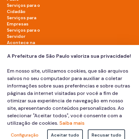
Serviços para o
Cidadão
Serviços para
Empresas
Serviços para o
Servidor
Acontece na
cidade
A Prefeitura de São Paulo valoriza sua privacidade!
LinkedIn da Prefeitura de São Paulo
TikTok da Prefeitura de São Paulo
YouTube da Prefeitura de São Paulo
X da Prefeitura de São Paulo
Instagram da Prefeitura de São Paulo
Facebook da Prefeitura de São Paulo
Em nosso site, utilizamos cookies, que são arquivos
Diário Oficial
salvos no seu computador para auxiliar a coletar
informações sobre suas preferências e sobre outras
páginas da internet visitadas por você a fim de
otimizar sua experiência de navegação em nosso
site, apresentando conteúdos personalizados. Ao
selecionar "Aceitar todos", você consente com a
utilização de cookies.
Saiba mais
Faça sua Solicitação
Atendimento:
Configuração
Aceitar tudo
Recusar tudo
© COPYRIGHT 2023, Prefeitura Municipal de São Paulo Viaduto do