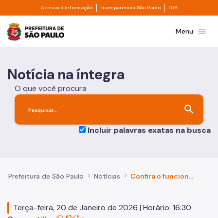
Divisor de acesso à informação
Divisor de transpa
Pular para o Conteúdo principal
Acesso à informação
Transparência São Paulo
156
Prefeitura de São Paulo
menu
Menu
Notícia na íntegra
O que você procura
search
Incluir palavras exatas na busca
Prefeitura de São Paulo
Notícias
Confira o funcionamento das unidades de saúde da rede municipal no Aniversário de São Paulo
Terça-feira, 20 de Janeiro de 2026 | Horário: 16:30