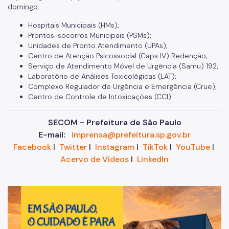
domingo:
Hospitais Municipais (HMs);
Prontos-socorros Municipais (PSMs);
Unidades de Pronto Atendimento (UPAs);
Centro de Atenção Psicossocial (Caps IV) Redenção;
Serviço de Atendimento Móvel de Urgência (Samu) 192;
Laboratório de Análises Toxicológicas (LAT);
Complexo Regulador de Urgência e Emergência (Crue);
Centro de Controle de Intoxicações (CCI).
SECOM - Prefeitura de São Paulo
E-mail:
imprensa@prefeitura.sp.gov.br
Facebook
I
Twitter
I
Instagram
I
TikTok
I
YouTube
I
Acervo de Vídeos
I
LinkedIn
Im