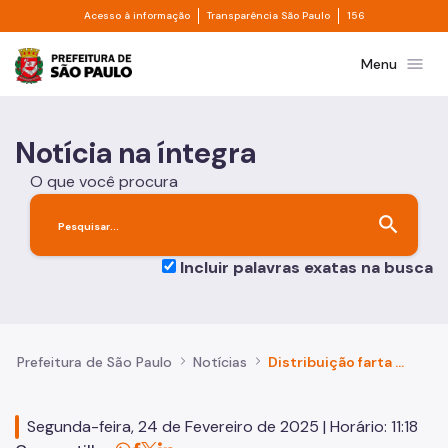
Divisor de acesso à informação
Divisor de transpa
Pular para o Conteúdo principal
Acesso à informação
Transparência São Paulo
156
Prefeitura de São Paulo
menu
Menu
Notícia na íntegra
O que você procura
search
Incluir palavras exatas na busca
Prefeitura de São Paulo
Notícias
Distribuição farta de copos d’água refresca foliões no pré-carnaval da cidade
Segunda-feira, 24 de Fevereiro de 2025 | Horário: 11:18