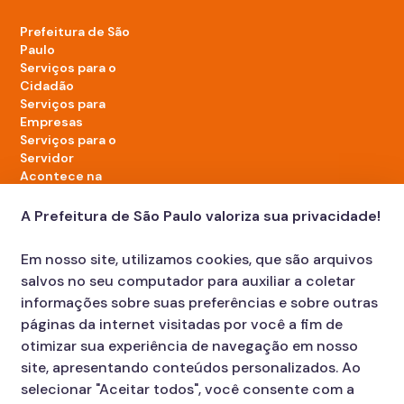
Prefeitura de São
Paulo
Serviços para o
Cidadão
Serviços para
Empresas
Serviços para o
Servidor
Acontece na
cidade
A Prefeitura de São Paulo valoriza sua privacidade!
LinkedIn da Prefeitura de São Paulo
TikTok da Prefeitura de São Paulo
YouTube da Prefeitura de São Paulo
X da Prefeitura de São Paulo
Instagram da Prefeitura de São Paulo
Facebook da Prefeitura de São Paulo
Em nosso site, utilizamos cookies, que são arquivos
Diário Oficial
salvos no seu computador para auxiliar a coletar
informações sobre suas preferências e sobre outras
páginas da internet visitadas por você a fim de
otimizar sua experiência de navegação em nosso
site, apresentando conteúdos personalizados. Ao
selecionar "Aceitar todos", você consente com a