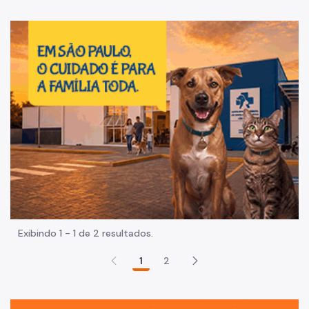
Im
Exibindo 1 - 1 de 2 resultados.
1
2
Sã