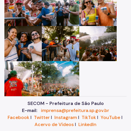
SECOM - Prefeitura de São Paulo
E-mail:
imprensa@prefeitura.sp.gov.br
Facebook
I
Twitter
I
Instagram
I
TikTok
I
YouTube
I
Acervo de Vídeos
I
LinkedIn